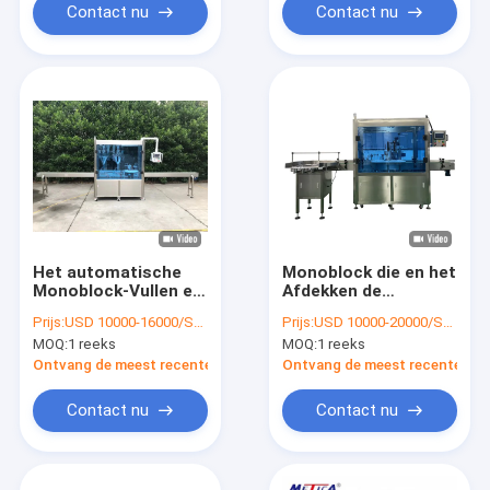
Contact nu
Contact nu
Het automatische
Monoblock die en het
Monoblock-Vullen en
Afdekken de
het Afdekken
Vloeistof van de
Prijs:
USD 10000-16000/SET
Prijs:
USD 10000-20000/SET
Machine voor Kruidig
Machinecbd Olie E
MOQ:
1 reeks
MOQ:
1 reeks
Poeder
vult
Ontvang de meest recente Prijs
Ontvang de meest recente Prij
Contact nu
Contact nu