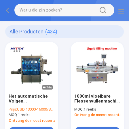
Alle Producten
(434)
Het automatische
1000ml vloeibare
Volgen
Flessenvullenmachine
Flessenvullenmachine
Honey Coconut Oil
Prijs:
USD 13000-16000/SET
MOQ:
1 reeks
voor Jamhoning
Paste
MOQ:
1 reeks
Ontvang de meest recente Prij
Ontvang de meest recente Prijs