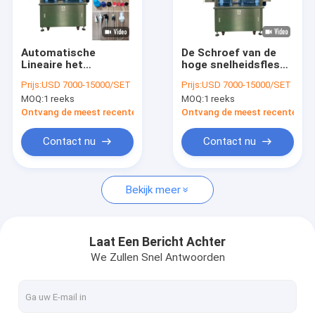
Ongeveer ons
Fabrieksreis
Automatische
De Schroef van de
Lineaire het
hoge snelheidsfles
Kwaliteitscontrole
Afdekken van
het Afdekken
Prijs:
USD 7000-15000/SET
Prijs:
USD 7000-15000/SET
METICA Machine
Machine Lineair Type
MOQ:
1 reeks
MOQ:
1 reeks
voor Plastic Fles
die 220V 50hz 2kw
Contacteer ons
2000-6000bph
volgen
Ontvang de meest recente Prijs
Ontvang de meest recente Prij
Verzoek om een Citaat
Contact nu
Contact nu
Bekijk meer
Flessenvullenmachine
FLES HET AFDEKKEN MACHINE
Laat Een Bericht Achter
We Zullen Snel Antwoorden
fles etiketteringsmachine
flessenwasmachine