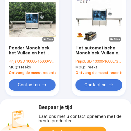
Poeder Monoblock-
Het automatische
het Vullen en het
Monoblock-Vullen en
Afdekken Machine
het Afdekken
Prijs:
USD 10000-16000/SET
Prijs:
USD 10000-16000/SET
voor Industrie van
Machine voor
MOQ:
1 reeks
MOQ:
1 reeks
het
Peperpoeder
Schoonheidsmiddelenvoedsel
Ontvang de meest recente Prijs
Ontvang de meest recente Prij
Contact nu
Contact nu
Bespaar je tijd
Laat ons met u contact opnemen met de
beste producten.