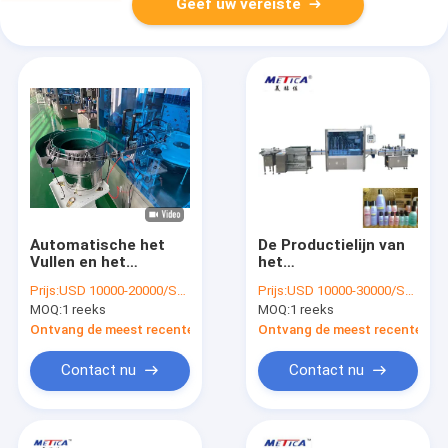
Geef uw vereiste
Automatische het
De Productielijn van
Vullen en het
het
Afdekken Machine
handdesinfecterende
Prijs:
USD 10000-20000/SET
Prijs:
USD 10000-30000/SET
voor de Reageerbuis
middel Bottelende
MOQ:
1 reeks
MOQ:
1 reeks
10ml van de
Vloeibare het Vullen
Etherische oliefles
het Afdekken
Ontvang de meest recente Prijs
Ontvang de meest recente Prij
Etiketteringsmachine
110V
Contact nu
Contact nu