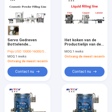
Servo Gedreven
Het koken van de
Bottelende
Productielijn van de
Productielijn 3Kw
Zonnebloemolie
Prijs:
USD 10000-16000/SET
MOQ:
1 reeks
220V voor Los
Bottelende
MOQ:
1 reeks
Ontvang de meest recente Prij
Poeder
Automatische het
Vullen het Afdekken
Ontvang de meest recente Prijs
Machine 50HZ
Contact nu
Contact nu
Huis
Producten
VR-show