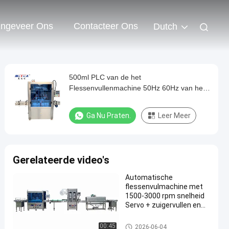
ngeveer Ons
Contacteer Ons
Dutch
500ml PLC van de het
Flessenvullenmachine 50Hz 60Hz van het
handdesinfecterende middel Controle
Ga Nu Praten.
Leer Meer
Gerelateerde video's
Automatische
flessenvulmachine met
1500-3000 rpm snelheid
Servo + zuigervullen en
multi-cap compatibiliteit
Flessenvullenmachine
00:45
2026-06-04