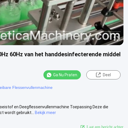
0Hz 60Hz van het handdesinfecterende middel
Ga Nu Praten.
Deel
eibare Flessenvullenmachine
oeistof en Deegflessenvullenmachine Toepassing Deze die
ct wordt gebruikt...
Bekijk meer
Laat een bericht achter