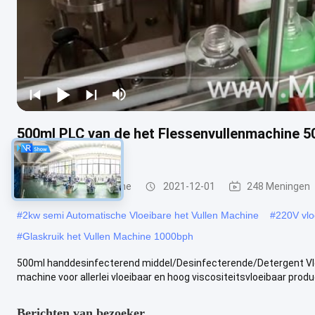
500ml PLC van de het Flessenvullenmachine 5
Controle
Flessenvullenmachine
2021-12-01
248 Meningen
#
2kw semi Automatische Vloeibare het Vullen Machine
#
220V vlo
#
Glaskruik het Vullen Machine 1000bph
500ml handdesinfecterend middel/Desinfecterende/Detergent Vl
machine voor allerlei vloeibaar en hoog viscositeitsvloeibaar produ
Berichten van bezoeker