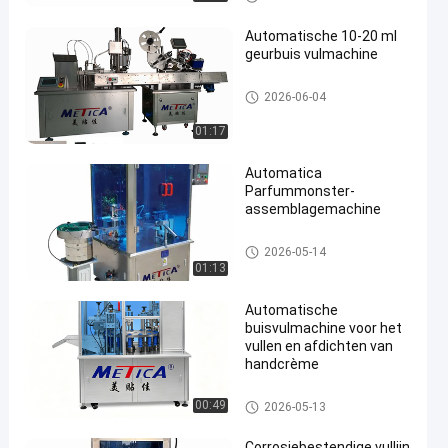
Automatische 10-20 ml
geurbuis vulmachine
Flessenvullenmachine
2026-06-04
01:17
Automatica
Parfummonster-
assemblagemachine
Flessenvullenmachine
2026-05-14
01:13
Automatische
buisvulmachine voor het
vullen en afdichten van
handcrème
Flessenvullenmachine
00:49
2026-05-13
Corrosiebestendige vullijn