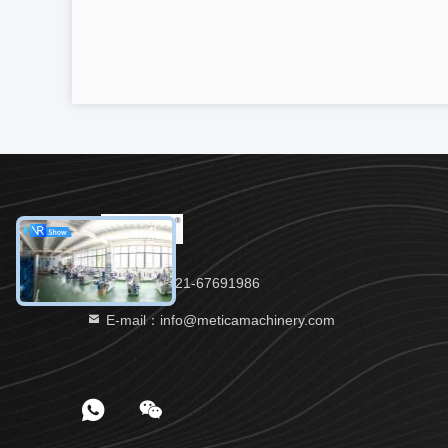
Tel.：86- 021-67691986
E-mail：info@meticamachinery.com