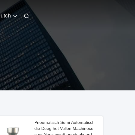
utch
Pneumatisch Semi Automatisch
die Deeg het Vullen Machinece
voor Saus wordt goedgekeurd