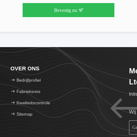
Bevestig nu
OVER ONS
Me
Bedrijfprofiel
Lt
Fabrieksreis
Int
Kwaliteitscontrole
Wij
Sitemap