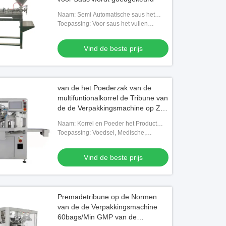
Naam: Semi Automatische saus het
vullen machine
Toepassing: Voor saus het vullen
vloeistof of viscositeitsvloeistof in fles
Vind de beste prijs
van de het Poederzak van de
multifuntionalkorrel de Tribune van
de de Verpakkingsmachine op Zak
het Vullen Machine
Naam: Korrel en Poeder het Product
Premade staat Ritssluitingszak het
Toepassing: Voedsel, Medische,
Vullen Machine op
Chemische etc….
Vind de beste prijs
Premadetribune op de Normen
van de de Verpakkingsmachine
60bags/Min GMP van de