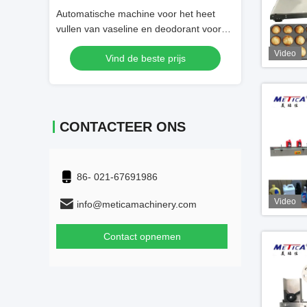
che parfum
Automatische machine voor het heet
Monoblocketheris
 boxing
vullen van vaseline en deodorant voor
het Afdekken Mac
cosmetische producten
50ml
Video
js
Vind de beste prijs
Vind 
CONTACTEER ONS
86- 021-67691986
Video
info@meticamachinery.com
Contact opnemen