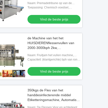
Ritssluitingszak
Naam: Premadetribune op van de
Zakdoypack van de Ritssluitingszak de
Toepassing: Chemisch voedsel,
Machine van de de Zakverpakking
Medisch, Goederen
Vind de beste prijs
de Machine van het het
HUISDIERENflessenvullen van
2000-3000bph 2kw,
Geautomatiseerde Bottelmachine
Naam: Fruitjam het vullen machine,
voor Fruitjam
bottelmachine
Capaciteit: (klantgerichte) bph van rond
2000-3000
Vind de beste prijs
350kgs de Fles van het
handdesinfecterende middel
Etiketteringsmachine, Automatisch
Etiketinstrument
Naam: De Flessen Voor en achterkanten