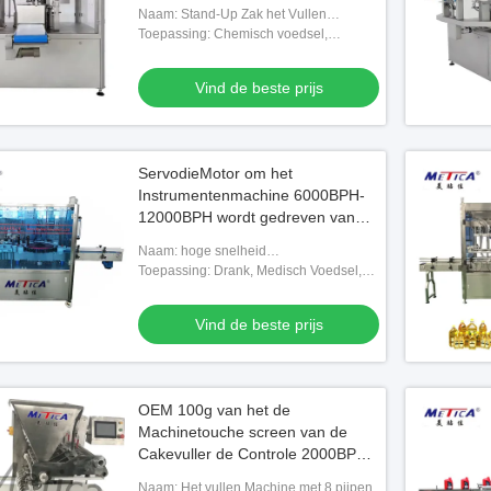
Servomotor
Naam: Stand-Up Zak het Vullen
Machine
Toepassing: Chemisch voedsel,
Medisch,
Vind de beste prijs
ServodieMotor om het
Instrumentenmachine 6000BPH-
12000BPH wordt gedreven van
het Flessenetiket
Naam: hoge snelheid
etiketteringsmachine met servomotor
Toepassing: Drank, Medisch Voedsel,
Chemisch,
Vind de beste prijs
OEM 100g van het de
Machinetouche screen van de
Cakevuller de Controle 2000BPH-
3000BPH
Naam: Het vullen Machine met 8 pijpen