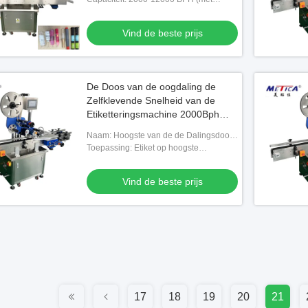
betrekking tot productgrootte)
Vind de beste prijs
De Doos van de oogdaling de
Zelfklevende Snelheid van de
Etiketteringsmachine 2000Bph
-6000bph
Naam: Hoogste van de de Dalingsdoos
van het oppervlakteoog Zelfklevende Zij
Toepassing: Etiket op hoogste
de Sticker Etikettering
oppervlakte van kleine doos
Vind de beste prijs
17
18
19
20
21