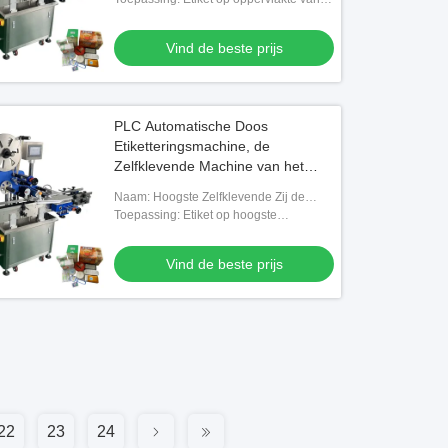
Doos Etikettering
Vloeibare Doos
Vind de beste prijs
PLC Automatische Doos
Etiketteringsmachine, de
Zelfklevende Machine van het
Etiketinstrument voor Dozen
Naam: Hoogste Zelfklevende Zij de
Sticker van de oppervlakte Kleine Doos
Toepassing: Etiket op hoogste
Etikettering
oppervlakte van kleine doos
Vind de beste prijs
22
23
24