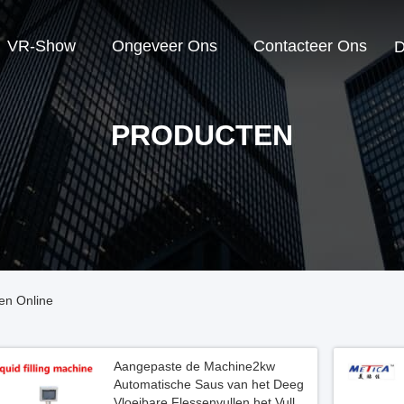
VR-Show
Ongeveer Ons
Contacteer Ons
D
PRODUCTEN
en Online
Aangepaste de Machine2kw
Automatische Saus van het Deeg
Vloeibare Flessenvullen het Vullen