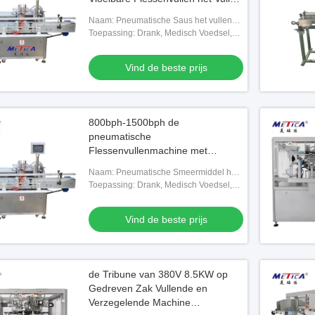
Machine
Naam: Pneumatische Saus het vullen
machine
Toepassing: Drank, Medisch Voedsel,
Chemisch, Goederen
Vind de beste prijs
800bph-1500bph de
pneumatische
Flessenvullenmachine met
Frequentie controleerde
Naam: Pneumatische Smeermiddel het
Aandrijving
vullen machine
Toepassing: Drank, Medisch Voedsel,
Chemisch, Goederen
Vind de beste prijs
de Tribune van 380V 8.5KW op
Gedreven Zak Vullende en
Verzegelende Machine