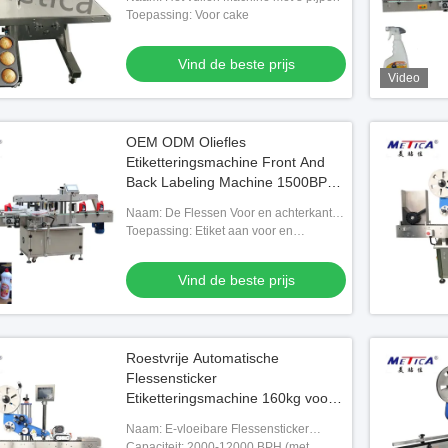
Toepassing: Voor cake
che olie het Vullen en
Energie - besparings Vlakke Fles
8 ho
hine voor Vloeistof 10-
Etiketteringsmachine 50hz 2kw voor
3000
Wasmiddel
Vind de beste prijs
Mach
Video
de beste prijs
Vind de beste prijs
OEM ODM Oliefles
Etiketteringsmachine Front And
Back Labeling Machine 1500BPH-
9000BPH
Naam: De Flessen Voor en achterkanten
die van de motorolie machine
Toepassing: Etiket aan voor en
etiketteren
achterkanten van de Fles van de
Motorolie
Vind de beste prijs
Roestvrije Automatische
Flessensticker
Etiketteringsmachine 160kg voor
e-Vloeistof
Naam: E-vloeibare Flessensticker
etiketteringsmachine
Capaciteit: 2000-12000 BPH (met