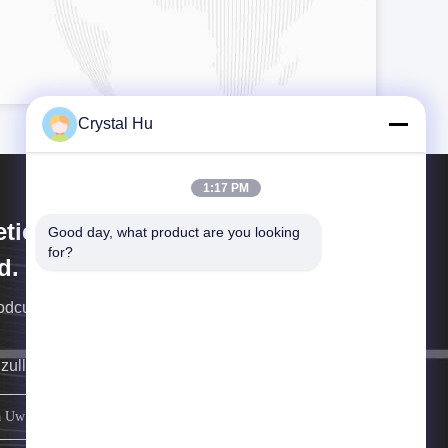
Crystal Hu
1:17 PM
tica Machinery (Shanghai) Co.,
Good day, what product are you looking 
for?
d.
rodcution van Meticamachines
 zullen aan u zo spoedig mogelijk terugkeren.
REGISTREREN