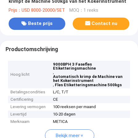
krimpt de Machine 500kgs van het Kokerinstrument
Prijs：USD 8000-20000/SET
MOQ：1 reeks
Beste prijs
Contact nu
Productomschrijving
9000BPH 3 Fasefles
Etiketteringsmachine
,
Hoog licht
Automatisch krimp de Machine van
het Kokerinstrument
,
Fles Etiketteringsmachine 500kgs
Betalingscondities
L/C, T/T
Certificering
CE
Levering vermogen
100 reeksen per maand
Levertijd
10-20 dagen
Merknaam
METICA
Bekijk meer