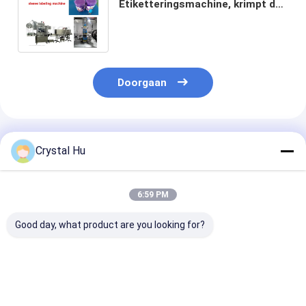
Etiketteringsmachine, krimpt de
Machine 500kgs van het
Kokerinstrument
Doorgaan
Geadviseerde Producten
Crystal Hu
6:59 PM
Good day, what product are you looking for?
De automatische
Automatische
Automatische
Fles en kan Koker
roterende
snelheid driezi
filmen krimpt
etiketteermachine
wrap-around