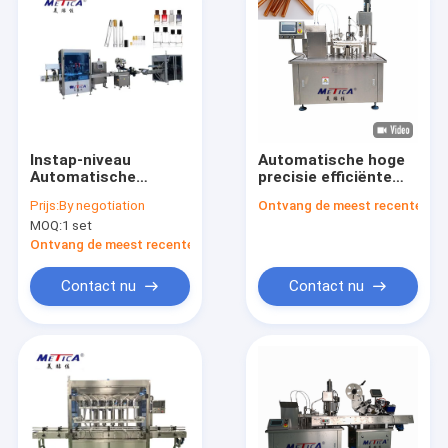
Instap-niveau
Automatische hoge
Automatische
precisie efficiënte
Parfumfles Vul- en
spuitkap schroevend
Prijs:
By negotiation
Ontvang de meest recente Prij
Krimpmachine 1200-
machine voor
MOQ:
1 set
1800BPH 2-Kops
medische
Tandwielpomp Enkele
toepassingen
Ontvang de meest recente Prijs
Krimper
Contact nu
Contact nu
Huis
Producten
VR-show