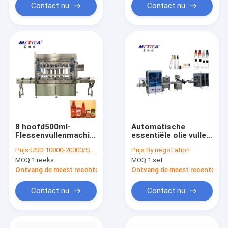
Contact nu
Contact nu
8 hoofd500ml-
Automatische
Flessenvullenmachine,
essentiële olie vullen,
3000bph-
krimpen, etiketteren
Prijs:
USD 10000-20000/SET
Prijs:
By negotiation
Tomatensaus het
Boxing Line 1200-
MOQ:
1 reeks
MOQ:
1 set
Vullen Machine
1800BPH 2-head gear
pump Single Crimp
Ontvang de meest recente Prijs
Ontvang de meest recente Prij
Contact nu
Contact nu