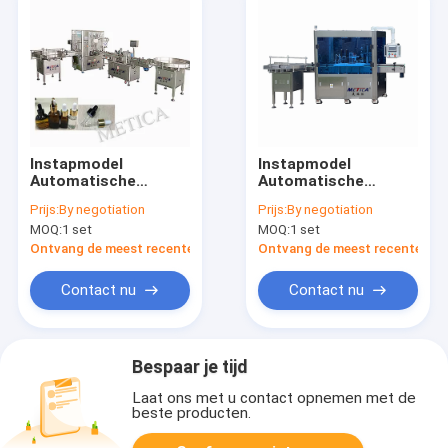
Instapmodel
Instapmodel
Automatische
Automatische
Essentiële Olie Fles
Etherische Olie Fles
Prijs:
By negotiation
Prijs:
By negotiation
Vul- en Krimplijn met
Vul- en
MOQ:
1 set
MOQ:
1 set
Etiketteerfunctie
Krimpmachine 1200-
1200-1800BPH 2-
1800BPH 2-Kops
Ontvang de meest recente Prijs
Ontvang de meest recente Prij
Kops Vulling Enkele
Tandwielpomp Enkele
Krimping
Krimper
Contact nu
Contact nu
Bespaar je tijd
Laat ons met u contact opnemen met de
beste producten.