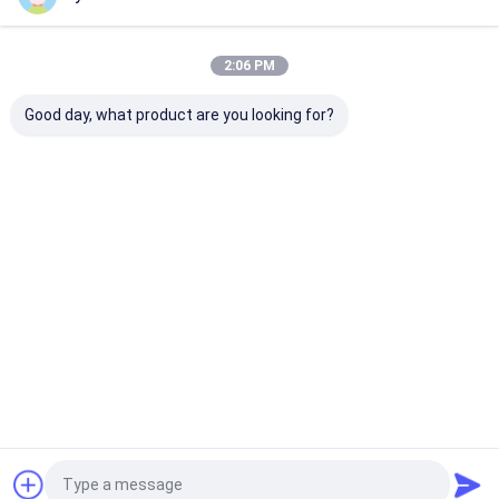
Onze Categorieën
2:06 PM
Good day, what product are you looking for?
Flessenvullenmachine
FLES HET AFDEKKEN
fles
MACHINE
etiketterings
Thuis
Ongeveer ons
Desktop Site
Sitemap
Privacybeleid
Kwaliteit
Flessenvullenmachine
China Fabriek.Copyright © 2026
Metica Machinery (Shanghai) Co., Ltd.. All Rights Reserved.