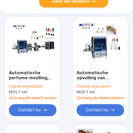
Geef uw vereiste
Automatische
Automatische
perfume-invulling,
opvulling van
krimp, etikettering,
parfumsflessen voor
Prijs:
By negotiation
Prijs:
By negotiation
boxlijn 1200-
instapniveau,
MOQ:
1 set
MOQ:
1 set
1800BPH, twee-
krimplabeling 1200-
koppomp, enkel
1800BPH, 2
Ontvang de meest recente Prijs
Ontvang de meest recente Prij
krimp
hoofdvullen, enkel
krimp
Contact nu
Contact nu