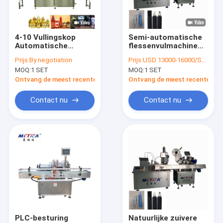
Ongeveer ons
Fabrieksreis
4-10 Vullingskop
Semi-automatische
Automatische
flessenvulmachine
Kwaliteitscontrole
flesvulmachine
ontworpen voor het
Prijs:
By negotiation
Prijs:
USD 13000-16000/SET
304/316 roestvrij
vullen van
MOQ:
1 SET
MOQ:
1 SET
staal Servo
verschillende
Contacteer ons
aangedreven
vloeibare producten,
Ontvang de meest recente Prijs
Ontvang de meest recente Prij
waaronder watersap
en chemicaliën
Verzoek om een Citaat
Contact nu
Contact nu
Flessenvullenmachine
FLES HET AFDEKKEN MACHINE
fles etiketteringsmachine
flessenwasmachine
PLC-besturing
Natuurlijke zuivere