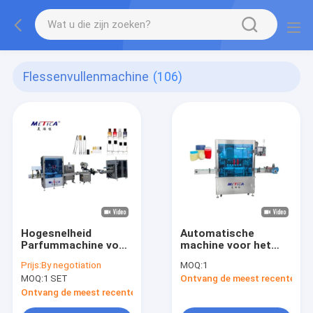
Flessenvullenmachine
(106)
Hogesnelheid
Automatische
Parfummachine voor
machine voor het
Vullen, Krimpen,
heet vullen van
Prijs:
By negotiation
MOQ:
1
Etiketteren en
vaseline en
MOQ:
1 SET
Ontvang de meest recente Prij
Verpakken 1800BPH
deodorant voor
cosmetische
Ontvang de meest recente Prijs
producten