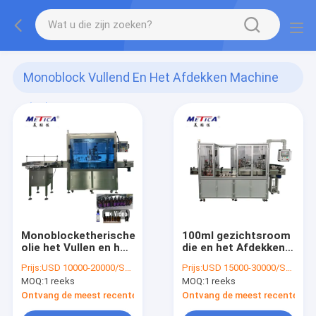
Monoblock Vullend En Het Afdekken Machine
(44)
Monoblocketherische
100ml gezichtsroom
olie het Vullen en het
die en het Afdekken
Afdekken Machine
Machine vullen
Prijs:
USD 10000-20000/SET
Prijs:
USD 15000-30000/SET
voor Vloeistof 10-
MOQ:
1 reeks
MOQ:
1 reeks
50ml
Ontvang de meest recente Prijs
Ontvang de meest recente Prij