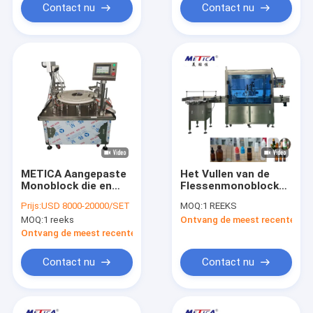
Contact nu
Contact nu
METICA Aangepaste
Het Vullen van de
Monoblock die en
Flessenmonoblock
Machine Semi
van het
Prijs:
USD 8000-20000/SET
MOQ:
1 REEKS
Automatisch vullen
glasdruppelbuisje het
MOQ:
1 reeks
Ontvang de meest recente Prij
afdekken
Afdekken Machine
2200BPH
Ontvang de meest recente Prijs
Contact nu
Contact nu