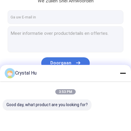
We Zullen Snel Antwoorden
Ongeveer ons
Fabrieksreis
Kwaliteitscontrole
Contacteer ons
Verzoek om een Citaat
Doorgaan
Crystal Hu
Flessenvullenmachine
Onze Categorieën
3:53 PM
FLES HET AFDEKKEN MACHINE
Good day, what product are you looking for?
fles etiketteringsmachine
flessenwasmachine