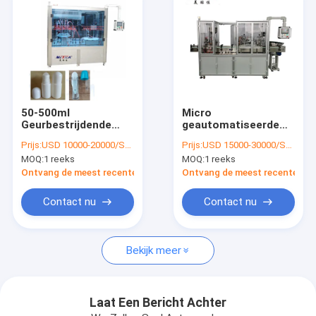
50-500ml
Micro
Geurbestrijdende
geautomatiseerde
Vloeistof die en het
Kruik die en het
Prijs:
USD 10000-20000/SET
Prijs:
USD 15000-30000/SET
Afdekken de
Afdekken Machine
MOQ:
1 reeks
MOQ:
1 reeks
Vullercapsuleermachine
Kosmetische
van de Machinefles
Verpakking vullen
Ontvang de meest recente Prijs
Ontvang de meest recente Prij
vullen
Contact nu
Contact nu
Huis
Bekijk meer
Producten
VR-show
Laat Een Bericht Achter