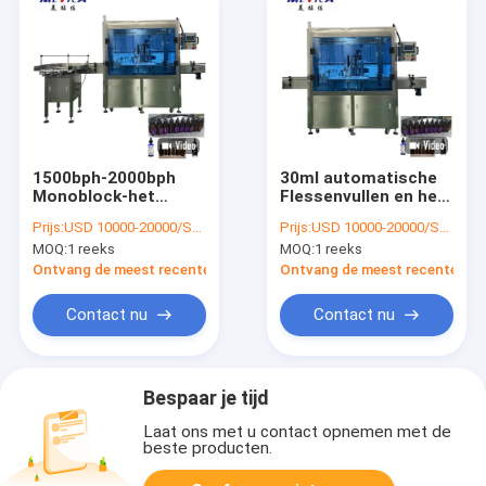
1500bph-2000bph
30ml automatische
Monoblock-het
Flessenvullen en het
Vullen en het
Afdekken Machine
Prijs:
USD 10000-20000/SET
Prijs:
USD 10000-20000/SET
Afdekken Machine
2kw voor Oliepatroon
MOQ:
1 reeks
MOQ:
1 reeks
voor 20ml-Etherische
oliefles
Ontvang de meest recente Prijs
Ontvang de meest recente Prij
Contact nu
Contact nu
Bespaar je tijd
Laat ons met u contact opnemen met de
beste producten.