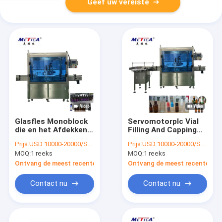
Geef uw vereiste
Glasfles Monoblock
Servomotorplc Vial
die en het Afdekken
Filling And Capping
Machine99% Vullende
Machine Bottelende
Prijs:
USD 10000-20000/SET
Prijs:
USD 10000-20000/SET
Nauwkeurigheid
het Afdekken
MOQ:
1 reeks
MOQ:
1 reeks
vullen
Machine
Ontvang de meest recente Prijs
Ontvang de meest recente Prij
Contact nu
Contact nu