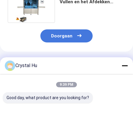
Vullen en het Afdekken
Machine voor Peperpoeder
Doorgaan
Geadviseerde Producten
Crystal Hu
9:39 PM
Good day, what product are you looking for?
Automatische
PLC-controle
Automatische
monoblokflesvuller
Monoblock-vul- en
glazen flessen
voor essentiële oliën
bekledingsmachine
parfumvuller, 