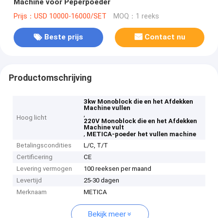
Machine voor Peperpoeder
Prijs：USD 10000-16000/SET
MOQ：1 reeks
Beste prijs
Contact nu
Productomschrijving
3kw Monoblock die en het Afdekken
Machine vullen
,
Hoog licht
220V Monoblock die en het Afdekken
Machine vult
,
METICA-poeder het vullen machine
Betalingscondities
L/C, T/T
Certificering
CE
Levering vermogen
100 reeksen per maand
Levertijd
25-30 dagen
Merknaam
METICA
Bekijk meer