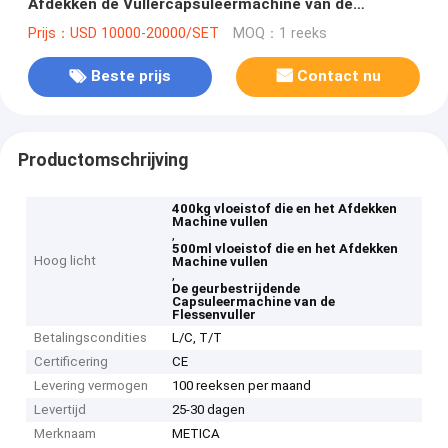
Afdekken de Vullercapsuleermachine van de
Machinefles vullen
Prijs：USD 10000-20000/SET
MOQ：1 reeks
Beste prijs
Contact nu
Productomschrijving
400kg vloeistof die en het Afdekken
Machine vullen
,
500ml vloeistof die en het Afdekken
Hoog licht
Machine vullen
,
De geurbestrijdende
Capsuleermachine van de
Flessenvuller
Betalingscondities
L/C, T/T
Certificering
CE
Levering vermogen
100 reeksen per maand
Levertijd
25-30 dagen
Merknaam
METICA