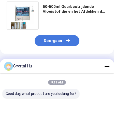
50-500ml Geurbestrijdende
Vloeistof die en het Afdekken de
Vullercapsuleermachine van de
Machinefles vullen
Doorgaan
Geadviseerde Producten
Crystal Hu
9:19 AM
Good day, what product are you looking for?
Automatische
PLC-controle
Automatische