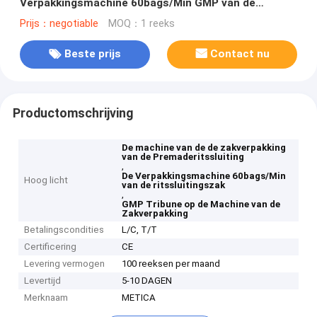
Verpakkingsmachine 60bags/Min GMP van de
Ritssluitingszak
Prijs：negotiable
MOQ：1 reeks
Beste prijs
Contact nu
Productomschrijving
De machine van de de zakverpakking
van de Premaderitssluiting
,
De Verpakkingsmachine 60bags/Min
Hoog licht
van de ritssluitingszak
,
GMP Tribune op de Machine van de
Zakverpakking
Betalingscondities
L/C, T/T
Certificering
CE
Levering vermogen
100 reeksen per maand
Levertijd
5-10 DAGEN
Merknaam
METICA