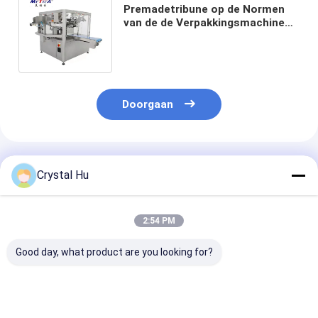
Premadetribune op de Normen
van de de Verpakkingsmachine
60bags/Min GMP van de
Ritssluitingszak
Doorgaan
Geadviseerde Producten
Crystal Hu
2:54 PM
Good day, what product are you looking for?
Verticale Zak het
0.6MPa automatisch
Grote van de d
Vullen Machine 20-
van de de Machine
Verpakkingsm