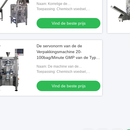
Naam: Korrelige de
verpakkingsmachine van de
Toepassing: Chemisch voedsel,
Productenzak, zak het vullen machine
Medisch, Goederen
Vind de beste prijs
De servonorm van de de
Verpakkingsmachine 20-
100bag/Minute GMP van de Type
Verticale Zak
Naam: De machine van de
zakverpakking, zak het vullen machine
Toepassing: Chemisch voedsel,
Medisch, Goederen, Machines &
Hardware
Vind de beste prijs