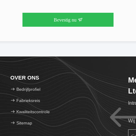
Bevestig nu
OVER ONS
Me
Bedrijfprofiel
Lt
Fabrieksreis
Int
Kwaliteitscontrole
Wij
Sitemap