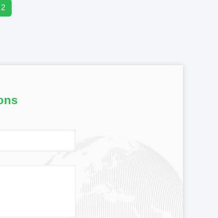
2
ons