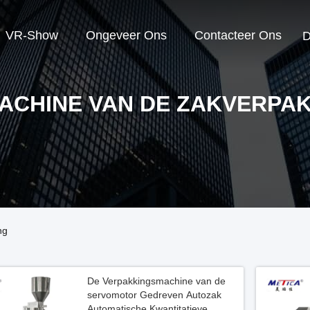
VR-Show
Ongeveer Ons
Contacteer Ons
D
ACHINE VAN DE ZAKVERPA
ng
De Verpakkingsmachine van de
servomotor Gedreven Autozak
Automatische Kwantitatieve