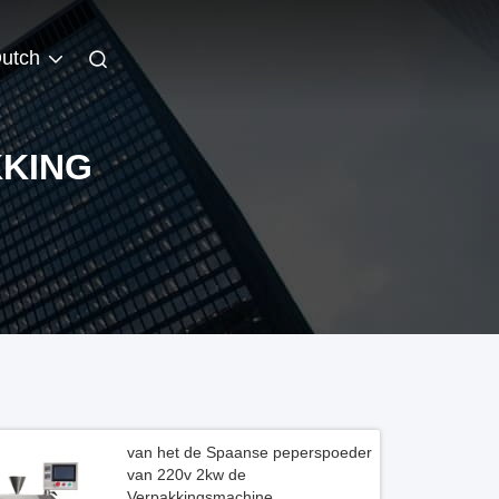
utch
KKING
van het de Spaanse peperspoeder
van 220v 2kw de
Verpakkingsmachine