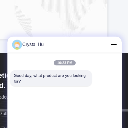
Crystal Hu
10:23 PM
tica Machinery (Shanghai) Co.,
Good day, what product are you looking 
for?
d.
rodcution van Meticamachines
 zullen aan u zo spoedig mogelijk terugkeren.