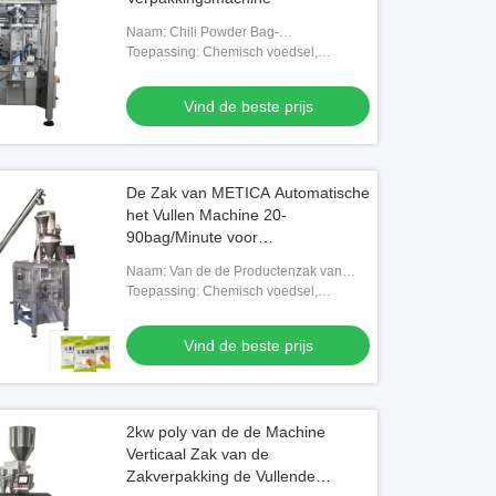
Naam: Chili Powder Bag-
verpakkingsmachine, zak het vullen
Toepassing: Chemisch voedsel,
machine
Medisch, Goederen…
Vind de beste prijs
De Zak van METICA Automatische
het Vullen Machine 20-
90bag/Minute voor
Zetmeelproducten
Naam: Van de de Productenzak van
zetmeelproducten de
Toepassing: Chemisch voedsel,
verpakkingsmachine, zak het vullen
Medisch, Goederen etc.
machine
Vind de beste prijs
2kw poly van de de Machine
Verticaal Zak van de
Zakverpakking de Vullende