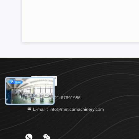
Tel.：86- 021-67691986
E-mail：info@meticamachinery.com