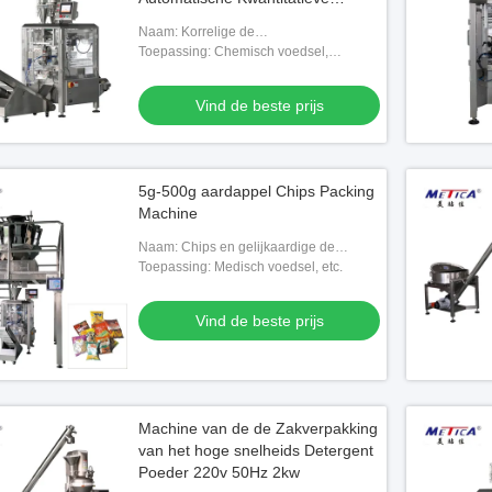
Korrelige het Vullen Machine
Naam: Korrelige de
verpakkingsmachine van de
Toepassing: Chemisch voedsel,
Productenzak, zak het vullen machine
Medisch, Goederen
Vind de beste prijs
5g-500g aardappel Chips Packing
Machine
Naam: Chips en gelijkaardige de
verpakkingsmachine van de
Toepassing: Medisch voedsel, etc.
productenzak
Vind de beste prijs
Machine van de de Zakverpakking
van het hoge snelheids Detergent
Poeder 220v 50Hz 2kw