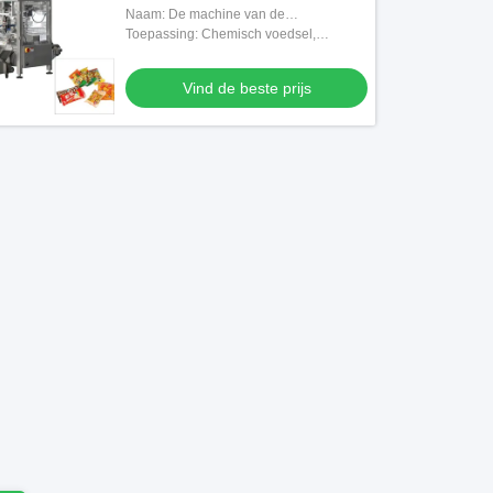
Machine speciaal Geoptimaliseerd
Naam: De machine van de
Ontwerp
zakverpakking, zak het vullen machine
Toepassing: Chemisch voedsel,
Medisch, Goederen, Machines &
Hardware
Vind de beste prijs