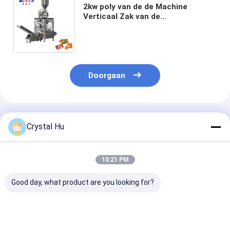
2kw poly van de de Machine
Verticaal Zak van de
Zakverpakking de Vullende
Machine speciaal Geoptimaliseerd
Ontwerp
Doorgaan
Geadviseerde Producten
Crystal Hu
10:21 PM
Good day, what product are you looking for?
Verticale Zak het
0.6MPa automatisch
Grote van de d
Vullen Machine 20-
van de de Machine
Verpakkingsm