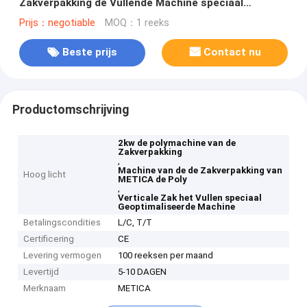
Zakverpakking de Vullende Machine speciaal
Geoptimaliseerd Ontwerp
Prijs：negotiable
MOQ：1 reeks
Beste prijs
Contact nu
Productomschrijving
2kw de polymachine van de
Zakverpakking
,
Machine van de de Zakverpakking van
Hoog licht
METICA de Poly
,
Verticale Zak het Vullen speciaal
Geoptimaliseerde Machine
Betalingscondities
L/C, T/T
Certificering
CE
Levering vermogen
100 reeksen per maand
Levertijd
5-10 DAGEN
Merknaam
METICA