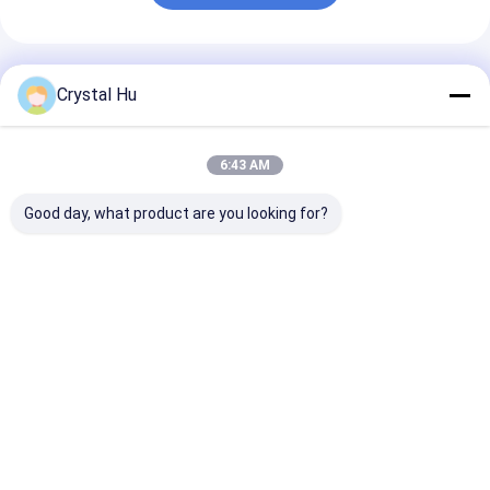
Geadviseerde Producten
Crystal Hu
6:43 AM
Good day, what product are you looking for?
Automatische
Instapmodel
Instapmodel
essentiële olie vullen,
Automatische
Automatische
krimpen, etiketteren
Essentiële Olie Fles
Etherische Olie
Boxing Line 1200-
Vul- en Krimplijn met
Vul- en
1800BPH 2-head
Etiketteerfunctie
Krimpmachine
Beste prijs
Beste prijs
Beste pri
gear pump Single
1200-1800BPH 2-
1800BPH 2-Ko
Crimp
Kops Vulling Enkele
Tandwielpomp
Krimping
Enkele Krimpe
Thuis
Ongeveer ons
Desktop Site
Sitemap
Privacybeleid