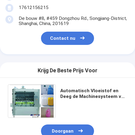
17612156215
De bouw #8, #459 Dongzhou Rd., Songjiang-District,
Shanghai, China, 201619
Contact nu
Krijg De Beste Prijs Voor
Automatisch Vloeistof en
Deeg de Machinesysteem van
het Productenflessenvullen
voor B2B-Kopers
Doorgaan