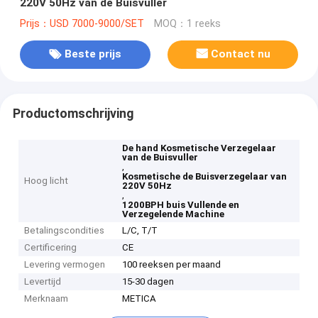
220V 50Hz van de Buisvuller
Prijs：USD 7000-9000/SET
MOQ：1 reeks
Beste prijs
Contact nu
Productomschrijving
De hand Kosmetische Verzegelaar
van de Buisvuller
,
Kosmetische de Buisverzegelaar van
Hoog licht
220V 50Hz
,
1200BPH buis Vullende en
Verzegelende Machine
Betalingscondities
L/C, T/T
Certificering
CE
Levering vermogen
100 reeksen per maand
Levertijd
15-30 dagen
Merknaam
METICA