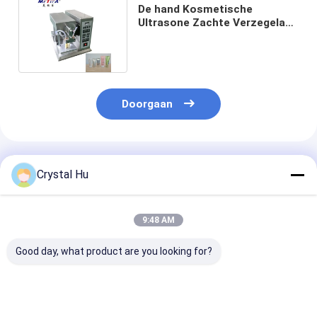
De hand Kosmetische
Ultrasone Zachte Verzegelaar
220V 50Hz van de Buisvuller
Doorgaan
Geadviseerde Producten
Crystal Hu
9:48 AM
Good day, what product are you looking for?
50ml buis Vullende
20-25pcs/min Room
PLC Zachte Bu
en Verzegelende
Vullende het
Verzegelen Ma