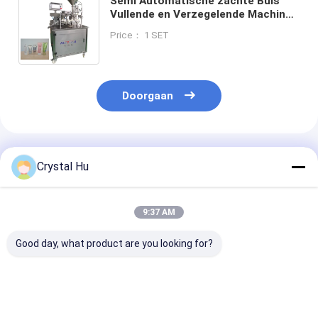
Semi Automatische zachte Buis
Vullende en Verzegelende Machine
voor Farmaceutische Chemisch
Price： 1 SET
product en Voedselindustrie
Doorgaan
Geadviseerde Producten
Crystal Hu
9:37 AM
Good day, what product are you looking for?
50ml buis Vullende
20-25pcs/min Room
PLC Zachte Bu
en Verzegelende
Vullende het
Verzegelen Ma