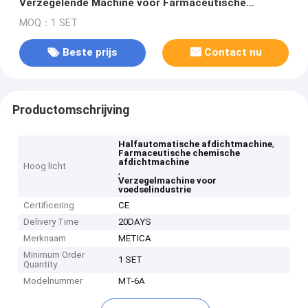
Verzegelende Machine voor Farmaceutische
Chemisch product en Voedselindustrie
MOQ：1 SET
Beste prijs
Contact nu
Productomschrijving
,
Halfautomatische afdichtmachine
Farmaceutische chemische
afdichtmachine
Hoog licht
,
Verzegelmachine voor
voedselindustrie
Certificering
CE
Delivery Time
20DAYS
Merknaam
METICA
Minimum Order
1 SET
Quantity
Modelnummer
MT-6A