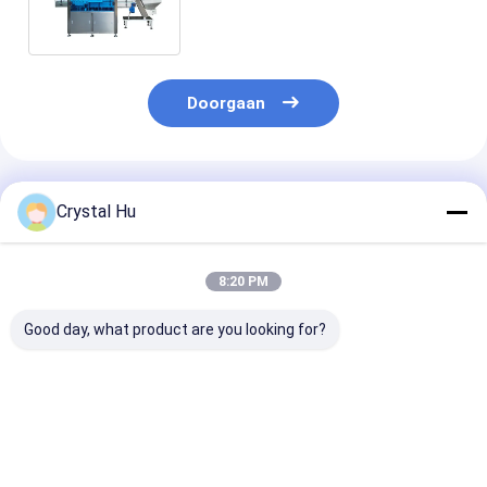
Fles
Doorgaan
Geadviseerde Producten
Crystal Hu
8:20 PM
Good day, what product are you looking for?
Automatische 1L
Lineaire
Automatische
container
afdekmachine voor
lineaire dopm
positionering
sproeiflacon
voor grote fle
capping machine
voor nauwkeurig
Beste prijs
Beste prijs
Beste pri