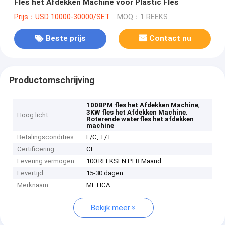
Fles het Afdekken Machine voor Plastic Fles
Prijs：USD 10000-30000/SET
MOQ：1 REEKS
Beste prijs
Contact nu
Productomschrijving
,
100BPM fles het Afdekken Machine
,
3KW fles het Afdekken Machine
Hoog licht
Roterende waterfles het afdekken
machine
Betalingscondities
L/C, T/T
Certificering
CE
Levering vermogen
100 REEKSEN PER Maand
Levertijd
15-30 dagen
Merknaam
METICA
Bekijk meer