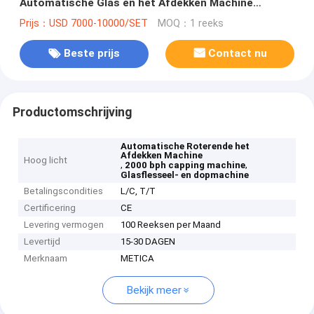
Automatische Glas en het Afdekken Machine
2000bph verzegelen
Prijs：USD 7000-10000/SET
MOQ：1 reeks
Beste prijs
Contact nu
Productomschrijving
Automatische Roterende het
Afdekken Machine
Hoog licht
,
,
2000 bph capping machine
Glasflesseel- en dopmachine
Betalingscondities
L/C, T/T
Certificering
CE
Levering vermogen
100 Reeksen per Maand
Levertijd
15-30 DAGEN
Merknaam
METICA
Bekijk meer