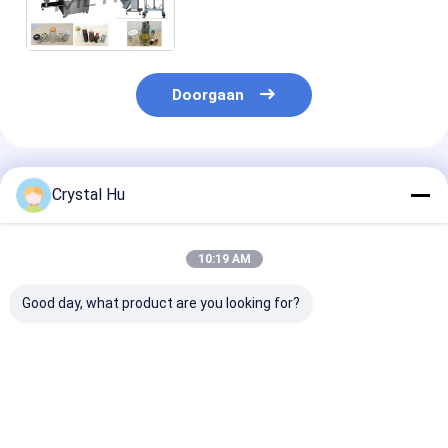
Afdekken Machine 2000bph
verzegelen
Doorgaan
Geadviseerde Producten
Crystal Hu
10:19 AM
Good day, what product are you looking for?
Automatische 1L
Lineaire
Automatische
container
afdekmachine voor
lineaire dopm
positionering
sproeiflacon
voor grote fle
capping machine
voor nauwkeurig
Beste prijs
Beste prijs
Beste pri