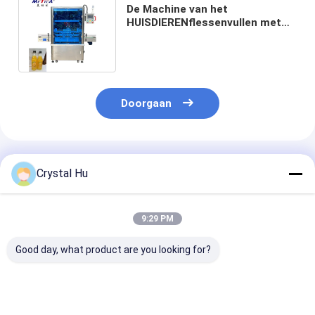
De Machine van het
HUISDIERENflessenvullen met
Peristaltische Pompdrank het
Vullen Machine
Doorgaan
Geadviseerde Producten
Crystal Hu
9:29 PM
Good day, what product are you looking for?
PLC-besturing
Mechanisme voor
PLC-gecontrol
Volledig
het vullen van flessen
automatische