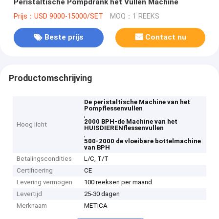
Peristaltische Pompdrank het Vullen Machine
Prijs：USD 9000-15000/SET
MOQ：1 REEKS
Beste prijs
Contact nu
Productomschrijving
De peristaltische Machine van het
Pompflessenvullen
,
2000 BPH-de Machine van het
Hoog licht
HUISDIERENflessenvullen
,
500-2000 de vloeibare bottelmachine
van BPH
Betalingscondities
L/C, T/T
Certificering
CE
Levering vermogen
100 reeksen per maand
Levertijd
25-30 dagen
Merknaam
METICA