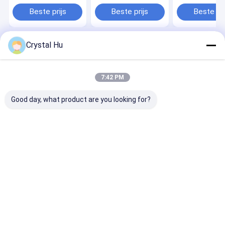
flessenvulmachine
servomotor-kolven /
voor vullijn
flessenvulsysteem
Beste prijs
Beste prijs
Beste pri
Crystal Hu
Thuis
Ongeveer ons
Desktop Site
Sitemap
Privacybeleid
Kwaliteit
Flessenvullenmachine
China Fabriek.Copyright © 2026
7:42 PM
Metica Machinery (Shanghai) Co., Ltd.. All Rights Reserved.
Good day, what product are you looking for?
Huis
Producten
VR-show