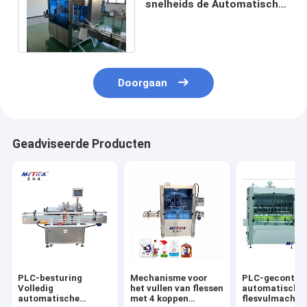
snelheids de Automatische
Flessenvullen voor
Shampoodetergens
Doorgaan
Geadviseerde Producten
PLC-besturing
Mechanisme voor
PLC-gecontrol
Volledig
het vullen van flessen
automatische
automatische
met 4 koppen
flesvulmachin