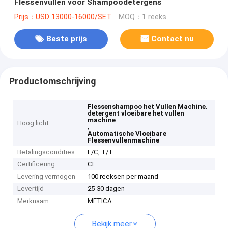
Flessenvullen voor Shampoodetergens
Prijs：USD 13000-16000/SET
MOQ：1 reeks
Beste prijs
Contact nu
Productomschrijving
,
Flessenshampoo het Vullen Machine
detergent vloeibare het vullen
machine
Hoog licht
,
Automatische Vloeibare
Flessenvullenmachine
Betalingscondities
L/C, T/T
Certificering
CE
Levering vermogen
100 reeksen per maand
Levertijd
25-30 dagen
Merknaam
METICA
Bekijk meer