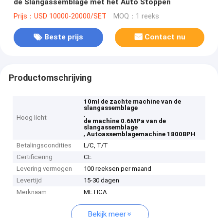
de Slangassemblage met het Auto Stoppen
Prijs：USD 10000-20000/SET
MOQ：1 reeks
Beste prijs
Contact nu
Productomschrijving
10ml de zachte machine van de
slangassemblage
,
Hoog licht
de machine 0.6MPa van de
slangassemblage
,
Autoassemblagemachine 1800BPH
Betalingscondities
L/C, T/T
Certificering
CE
Levering vermogen
100 reeksen per maand
Levertijd
15-30 dagen
Merknaam
METICA
Bekijk meer