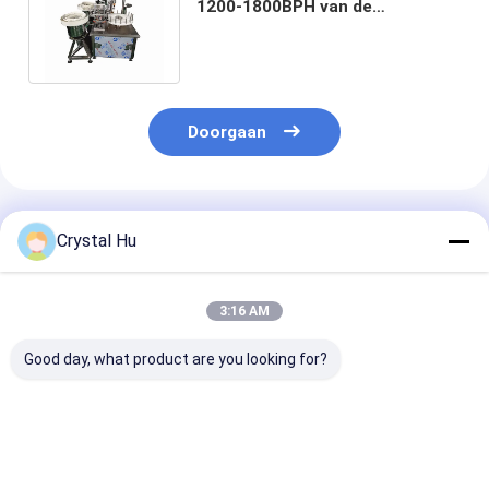
1200-1800BPH van de
Slangassemblage met het Auto
Stoppen
Doorgaan
Geadviseerde Producten
Crystal Hu
3:16 AM
Good day, what product are you looking for?
PLC-besturing
Mechanisme voor
PLC-gecontrol
Volledig
het vullen van flessen
automatische
automatische
met 4 koppen
flesvulmachin