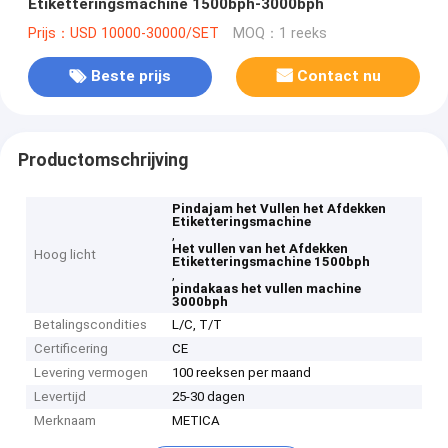
Etiketteringsmachine 1500bph-3000bph
Prijs：USD 10000-30000/SET
MOQ：1 reeks
Beste prijs
Contact nu
Productomschrijving
Pindajam het Vullen het Afdekken
Etiketteringsmachine
,
Het vullen van het Afdekken
Hoog licht
Etiketteringsmachine 1500bph
,
pindakaas het vullen machine
3000bph
Betalingscondities
L/C, T/T
Certificering
CE
Levering vermogen
100 reeksen per maand
Levertijd
25-30 dagen
Merknaam
METICA