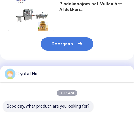
Pindakaasjam het Vullen het
Afdekken
Etiketteringsmachine
1500bph-3000bph
Doorgaan
Geadviseerde Producten
Crystal Hu
7:28 AM
Good day, what product are you looking for?
PLC-besturing
Mechanisme voor
PLC-gecontrol
Volledig
het vullen van flessen
automatische