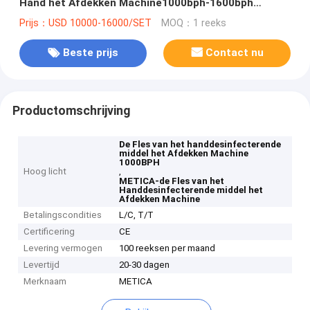
Hand het Afdekken Machine1000bph-1600bph
Capaciteit
Prijs：USD 10000-16000/SET
MOQ：1 reeks
Beste prijs
Contact nu
Productomschrijving
De Fles van het handdesinfecterende
middel het Afdekken Machine
1000BPH
Hoog licht
,
METICA-de Fles van het
Handdesinfecterende middel het
Afdekken Machine
Betalingscondities
L/C, T/T
Certificering
CE
Levering vermogen
100 reeksen per maand
Levertijd
20-30 dagen
Merknaam
METICA