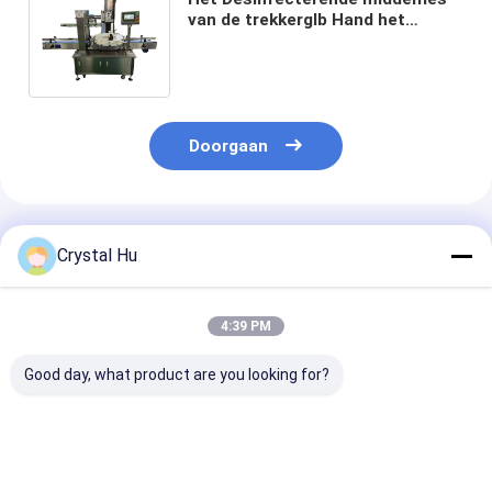
van de trekkerglb Hand het
Afdekken Machine1000bph-
1600bph Capaciteit
Doorgaan
Geadviseerde Producten
Crystal Hu
4:39 PM
Good day, what product are you looking for?
Automatische 1L
Lineaire
Automatische
container
afdekmachine voor
lineaire dopm
positionering
sproeiflacon
voor grote fle