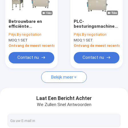
Ongeveer ons
Fabrieksreis
Betrouwbare en
PLC-
efficiënte
besturingsmachine
Kwaliteitscontrole
fleswasmachine voor
voor het
Prijs:
By negotiation
Prijs:
By negotiation
middelgrote flessen
schoonmaken van
MOQ:
1 SET
MOQ:
1 SET
flessen met geluid ≤
Contacteer ons
75 dB en efficiëntie
Ontvang de meest recente Prijs
Ontvang de meest recente Prij
Verzoek om een Citaat
Contact nu
Contact nu
Bekijk meer
Flessenvullenmachine
FLES HET AFDEKKEN MACHINE
Laat Een Bericht Achter
We Zullen Snel Antwoorden
fles etiketteringsmachine
flessenwasmachine