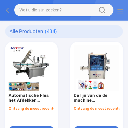
Alle Producten
(434)
Automatische Fles
De lijn van de de
het Afdekken
machine
Machine voor
bottelmachine van
Ontvang de meest recente Prijs
Ontvang de meest recente Prij
schroefdeksels met
het
GLB-voeder
shampooflessenvullen