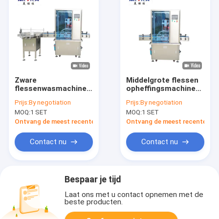
Zware
Middelgrote flessen
flessenwasmachine
opheffingsmachine
voor middelgrote
voor industriële
Prijs:
By negotiation
Prijs:
By negotiation
flessen 200 kg
toepassingen
MOQ:
1 SET
MOQ:
1 SET
Ontvang de meest recente Prijs
Ontvang de meest recente Prij
Contact nu
Contact nu
Bespaar je tijd
Laat ons met u contact opnemen met de
beste producten.