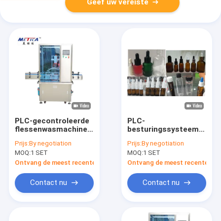
Geef uw vereiste
PLC-gecontroleerde
PLC-
flessenwasmachine
besturingssysteem
met geluid ≤ 75 dB
200 kg flessen
Prijs:
By negotiation
Prijs:
By negotiation
Lage capaciteit 20-
luchtwasmachine
MOQ:
1 SET
MOQ:
1 SET
60 flessen/min
voor de
farmaceutische
Ontvang de meest recente Prijs
Ontvang de meest recente Prij
industrie
Contact nu
Contact nu