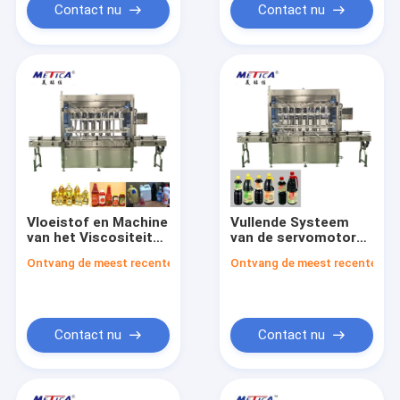
Contact nu
Contact nu
Vloeistof en Machine
Vullende Systeem
van het Viscositeits
van de servomotor
de Vloeibare
het Gedreven Zuiger
Ontvang de meest recente Prijs
Ontvang de meest recente Prij
Flessenvullen voor
met Lage
Flessen Verpakking
Machtsconsumptie
3KW
Contact nu
Contact nu