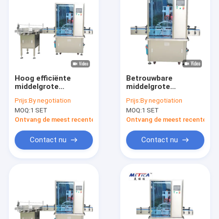
Hoog efficiënte
Betrouwbare
middelgrote
middelgrote
luchtwasmachine
flessenwasapparatuur
Prijs:
By negotiation
Prijs:
By negotiation
voor flessen
met een capaciteit
MOQ:
1 SET
MOQ:
1 SET
van 200 kg voor
industriële reiniging
Ontvang de meest recente Prijs
Ontvang de meest recente Prij
Contact nu
Contact nu
Huis
Producten
VR-show