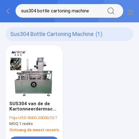
Sus304 Bottle Cartoning Machine
(1)
SUS304 van de de
Kartonneerdermachine
0.8mpa van de
Prijs:
USD 8000-20000/SET
flessen
MOQ:
1 reeks
Kartonnerende
Machine Auto de
Ontvang de meest recente Prijs
Luchtlevering