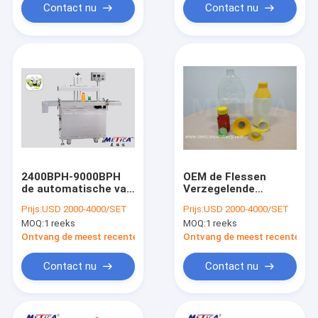
9000BPH
Contact nu
Contact nu
2400BPH-9000BPH
OEM de Flessen
de automatische van
Verzegelende
de de Inductiefolie
Machine 1650mm van
Prijs:
USD 2000-4000/SET
Prijs:
USD 2000-4000/SET
van de Flessen
de Aluminiumfolie
MOQ:
1 reeks
MOQ:
1 reeks
Verzegelende
Verzegelende
Machine
Diameter
Ontvang de meest recente Prijs
Ontvang de meest recente Prij
Verzegelende
Machine
Contact nu
Contact nu