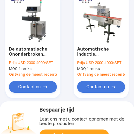
De automatische
Automatische
Ononderbroken
Inductie
Verzegelende
Verzegelende
Prijs:
USD 2000-4000/SET
Prijs:
USD 2000-4000/SET
Machine van de
Machine voor
MOQ:
1 reeks
MOQ:
1 reeks
Inductiealuminiumfolie
Aluminiumfolie
voor Flessen en
3000BPH
Ontvang de meest recente Prijs
Ontvang de meest recente Prij
Kruiken
Contact nu
Contact nu
Bespaar je tijd
Laat ons met u contact opnemen met de
beste producten.