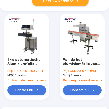
Geef uw vereiste
5kw automatische
Van de het
Aluminiumfolie
Aluminiumfolie van
Verzegelende
Ce de Automatische
Prijs:
USD 2000-4000/SET
Prijs:
USD 2000-4000/SET
Machine voor
van de de
MOQ:
1 reeks
MOQ:
1 reeks
Flessen mtas-200
Inductieverzegelaar
Machine 2400BPH-
Ontvang de meest recente Prijs
Ontvang de meest recente Prij
9000BPH
Contact nu
Contact nu