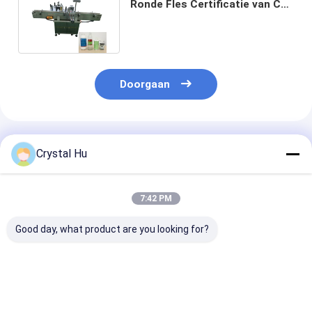
Ronde Fles Certificatie van Ce
van het Etiketteringsmateriaal
Doorgaan
Geadviseerde Producten
Crystal Hu
7:42 PM
Good day, what product are you looking for?
De automatische
Automatische
Automatische
Fles en kan Koker
roterende
snelheid driezi
filmen krimpt
etiketteermachine
wrap-around