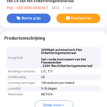
van Ce van het Etiketteringsmateriaal
Prijs：USD 3000-6000/SET
MOQ：1 stel
Beste prijs
Contact nu
Productomschrijving
2000bph automatisch Fles
Etiketteringsmateriaal
,
Hoog licht
Het ronde Instrument van het
Flessenetiket
,
220V fles Etiketteringsmateriaal
Betalingscondities
L/C, T/T
Certificering
CE
Levering vermogen
100 reeksen per maand
Levertijd
5-10 dagen
Merknaam
METICA
Bekijk meer