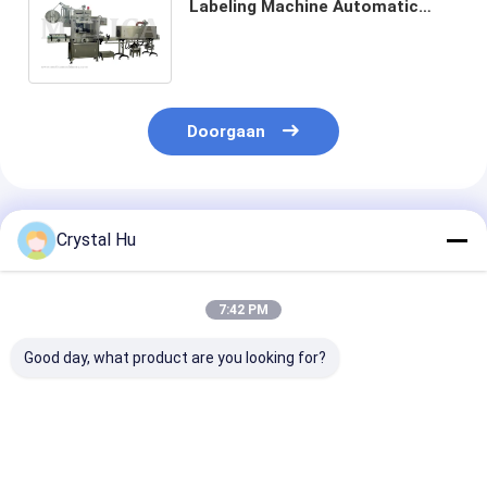
Labeling Machine Automatic
krimpt de Machine van het
Kokerinstrument
Doorgaan
Geadviseerde Producten
Crystal Hu
7:42 PM
Good day, what product are you looking for?
De automatische
Automatische
Automatische
Fles en kan Koker
roterende
snelheid driezi
filmen krimpt
etiketteermachine
wrap-around