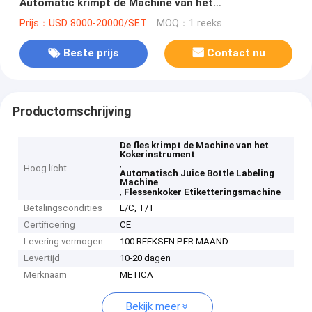
Automatic krimpt de Machine van het
Kokerinstrument
Prijs：USD 8000-20000/SET
MOQ：1 reeks
Beste prijs
Contact nu
Productomschrijving
De fles krimpt de Machine van het
Kokerinstrument
,
Hoog licht
Automatisch Juice Bottle Labeling
Machine
,
Flessenkoker Etiketteringsmachine
Betalingscondities
L/C, T/T
Certificering
CE
Levering vermogen
100 REEKSEN PER MAAND
Levertijd
10-20 dagen
Merknaam
METICA
Bekijk meer