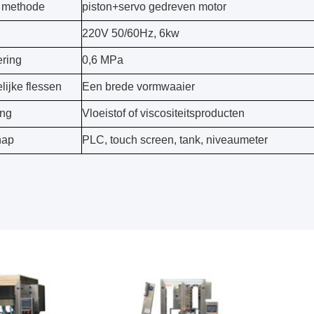
 methode
piston+servo gedreven motor
220V 50/60Hz, 6kw
ering
0,6 MPa
lijke flessen
Een brede vormwaaier
ing
Vloeistof of viscositeitsproducten
hap
PLC, touch screen, tank, niveaumeter