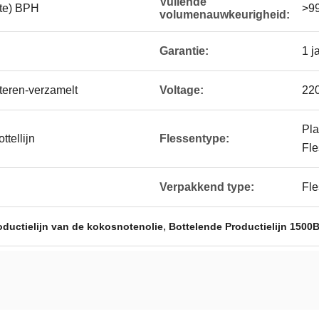
Vullende
hte) BPH
>9
volumenauwkeurigheid:
Garantie:
1 j
etteren-verzamelt
Voltage:
22
Pla
ttellijn
Flessentype:
Fle
Verpakkend type:
Fle
,
oductielijn van de kokosnotenolie
Bottelende Productielijn 1500