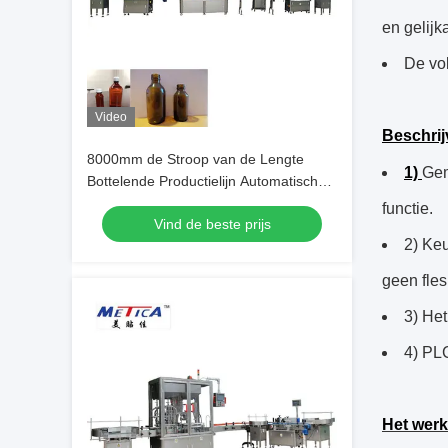
en gelijk
De vol
Video
Beschrij
8000mm de Stroop van de Lengte
1)
Gem
Bottelende Productielijn Automatische
het Vullen Machine
functie.
Vind de beste prijs
2) Keu
geen fles
3) Het
4) PLC
Het wer