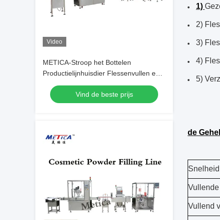
1)
Geze
2) Fle
Video
3) Fle
4) Fle
METICA-Stroop het Bottelen
Productielijnhuisdier Flessenvullen en
5) Verz
het Afdekken Machine
Vind de beste prijs
de Gehel
Snelheid
Vullende
Vullend 