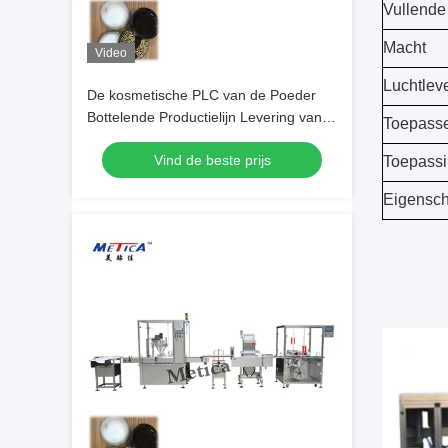
Vullende
Macht
Video
Luchtlev
De kosmetische PLC van de Poeder
Bottelende Productielijn Levering van
Toepasse
de Controle0.8mpa Lucht
Vind de beste prijs
Toepass
Eigensc