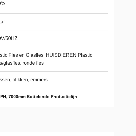
9%
aar
0V/50HZ
stic Fles en Glasfles, HUISDIEREN Plastic
s/glasfles, ronde fles
ssen, blikken, emmers
,
BPH
7000mm Bottelende Productielijn