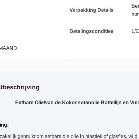
Ber
Verpakking Details
no
Betalingscondities
L/C
 MAAND
tbeschrijving
Eetbare Olie/van de Kokosnotenolie Bottellijn en Vu
ing:
akelijk gebruikt om eetbare die olie in plastiek of glasfles, wij