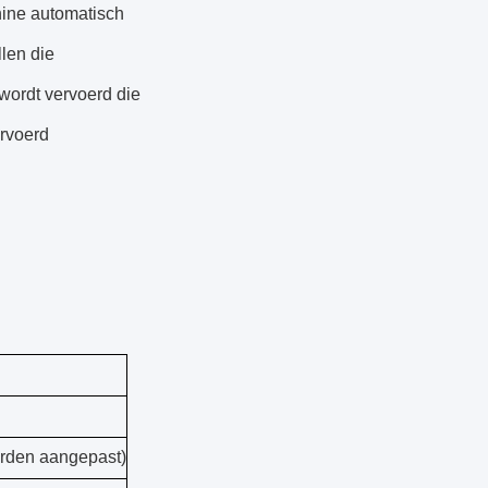
hine automatisch
len die
wordt vervoerd die
ervoerd
rden aangepast)