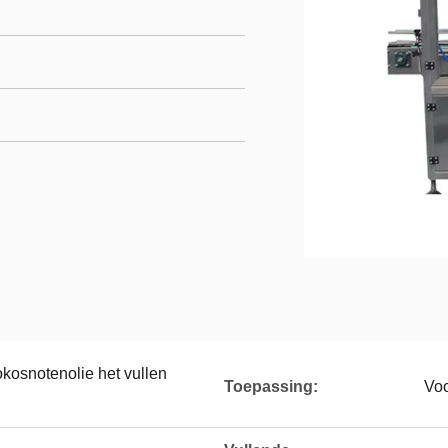
okosnotenolie het vullen
Toepassing:
Voo