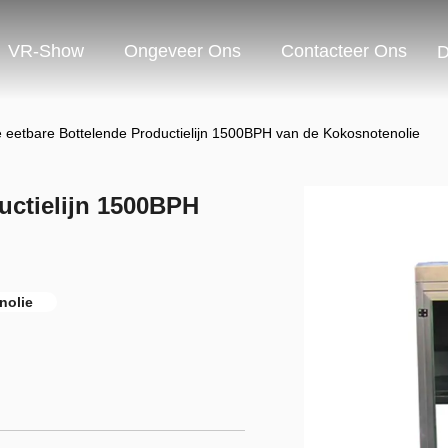
VR-Show
Ongeveer Ons
Contacteer Ons
D
 eetbare Bottelende Productielijn 1500BPH van de Kokosnotenolie
uctielijn 1500BPH
nolie