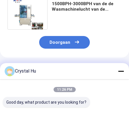
1500BPH-3000BPH van de de
Wasmachinelucht van de
glasfles Goedgekeurd de
Wasmachinece
Doorgaan
Geadviseerde Producten
Crystal Hu
11:26 PM
Good day, what product are you looking for?
Roterende flessen
Aangepaste
Gepersonalise
spoelmachine met
droogmachine voor
roterende