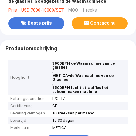
de glasfles Goedgekeurd de Wasmachinece
Prijs：USD 7000-10000/SET
MOQ：1 reeks
Beste prijs
Contact nu
Productomschrijving
3000BPH de Wasmachine van de
glasfles
,
METICA-de Wasmachine van de
Hoog licht
Glasfles
,
1500BPH lucht straalfles het
schoonmaken machine
Betalingscondities
L/C, T/T
Certificering
CE
Levering vermogen
100 reeksen per maand
Levertijd
15-30 dagen
Merknaam
METICA