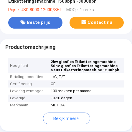
Etiketteringsmachine 1500bph -3000bph
Prijs：USD 8000-12000/SET
MOQ：1 reeks
Beste prijs
Contact nu
Productomschrijving
,
2kw glasfles Etiketteringsmachine
Hoog licht
,
50hz glasfles Etiketteringsmachine
Saus Etiketteringsmachine 1500bph
Betalingscondities
L/C, T/T
Certificering
CE
Levering vermogen
100 reeksen per maand
Levertijd
10-20 dagen
Merknaam
METICA
Bekijk meer