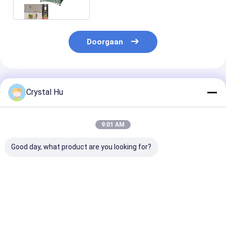
-3000bph
Doorgaan
Geadviseerde Producten
Crystal Hu
9:01 AM
Good day, what product are you looking for?
De automatische
Automatische
Automatische
Fles en kan Koker
roterende
snelheid driezi
filmen krimpt
etiketteermachine
wrap-around
Etiketteringsmachine
met vaste positie
etiketterings
met Stoom krimpt
voor ronde
voor efficiënte
Beste prijs
Beste prijs
Beste pri
Tunnelfles
containers
etikettering