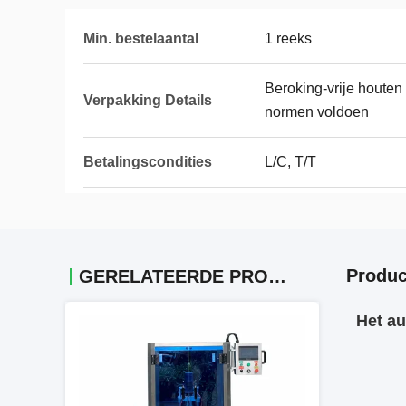
Min. bestelaantal
1 reeks
Beroking-vrije houten
Verpakking Details
normen voldoen
Betalingscondities
L/C, T/T
Produc
GERELATEERDE PRODUCTEN
Het au