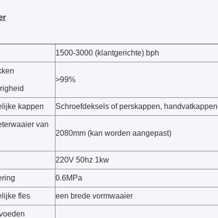
er
1500-3000 (klantgerichte) bph
kken
>99%
righeid
lijke kappen
Schroefdeksels of perskappen, handvatkappen
terwaaier van
2080mm (kan worden aangepast)
220V 50hz 1kw
ering
0.6MPa
ijke fles
een brede vormwaaier
 voeden