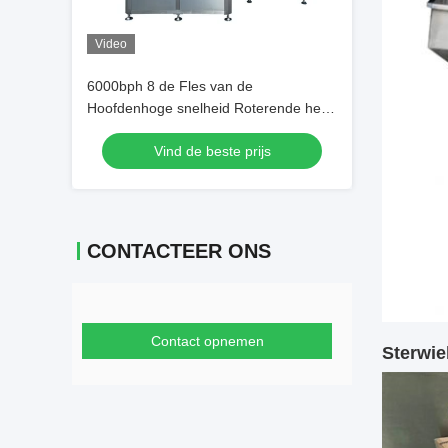
Video
6000bph 8 de Fles van de
Hoofdenhoge snelheid Roterende het
Afdekken Machine voor Plastiek en
Vind de beste prijs
Glasfles
CONTACTEER ONS
Contact opnemen
Sterwie