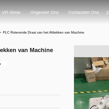
VR-Show
Ongeveer Ons
Contacteer Ons
D
>
PLC Roterende Draai van het Afdekken van Machine
dekken van Machine
e