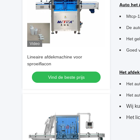
Auto het
Mtcp-1
De aut
Het ge
Video
Goed v
Lineaire afdekmachine voor
sproeiflacon
Het afde
Vind de beste prijs
Het au
Het au
Wij k
Het li