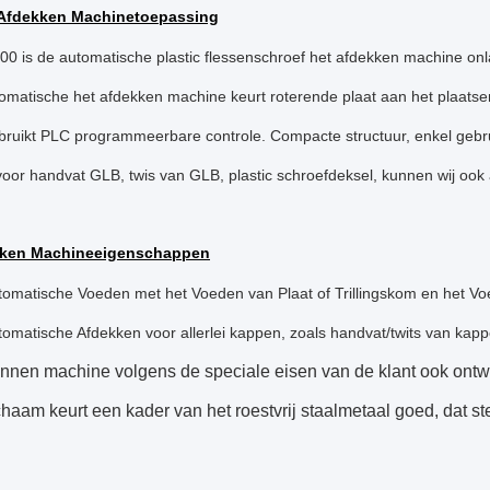
 Afdekken Machinetoepassing
00 is de automatische plastic flessenschroef het afdekken machine on
omatische het afdekken machine keurt roterende plaat aan het plaatse
bruikt PLC programmeerbare controle. Compacte structuur, enkel gebrui
oor handvat GLB, twis van GLB, plastic schroefdeksel, kunnen wij ook
kken Machineeigenschappen
tomatische Voeden met het Voeden van Plaat of Trillingskom en het V
tomatische Afdekken voor allerlei kappen, zoals handvat/twits van kappe
unnen machine volgens de speciale eisen van de klant ook ont
chaam keurt een kader van het roestvrij staalmetaal goed, dat s