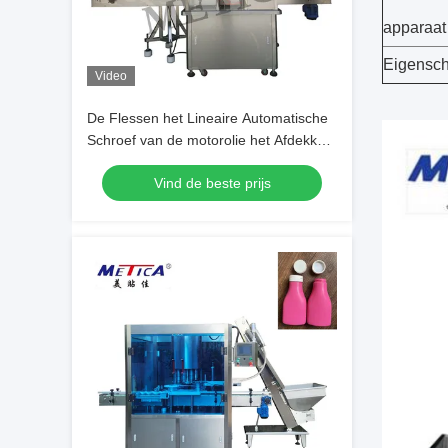
apparaat
Eigensc
Video
De Flessen het Lineaire Automatische
Schroef van de motorolie het Afdekken
Machine Drukken en Schroefdeksel
Vind de beste prijs