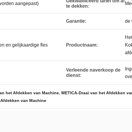
Gekwalificeerd tarief om af
orden aangepast)
Me
te dekken:
Garantie:
de 
Het
n en gelijkaardige fles
Productnaam:
Kok
afd
Ing
Verleende naverkoop de
dienst:
ov
,
an het Afdekken van Machine
METICA-Draai van het Afdekken v
t Afdekken van Machine