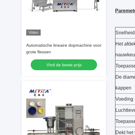
Paremet
Snelheid
Video
Het afde
Automatische lineaire dopmachine voor
grote flessen
nauwkeu
Vind de beste prijs
Toepasse
De diame
kappen
Voeding
Luchtlev
Toepassel
Dekt het