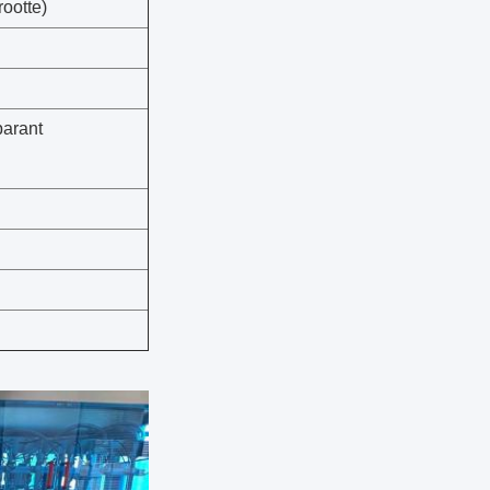
ootte)
parant