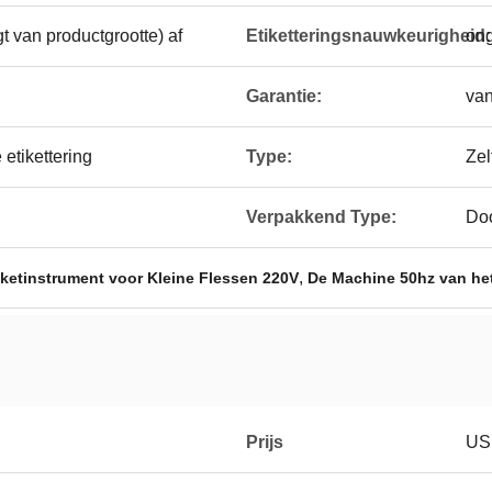
 van productgrootte) af
Etiketteringsnauwkeurigheid:
on
Garantie:
va
etikettering
Type:
Zel
Verpakkend Type:
Doo
,
iketinstrument voor Kleine Flessen 220V
De Machine 50hz van het
Prijs
US