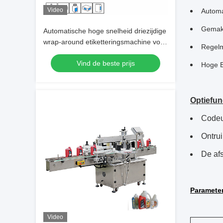
Video
Automa
Gemakk
Automatische hoge snelheid driezijdige
wrap-around etiketteringsmachine voor
Regelm
efficiënte etikettering
Vind de beste prijs
Hoge E
Optiefun
Codeur
Ontrui
De af
Parameter
Video