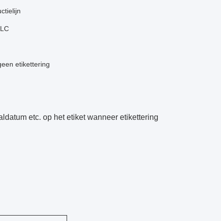
tielijn
PLC
een etikettering
ldatum etc. op het etiket wanneer etikettering