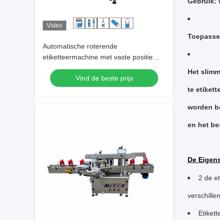
Gebruik: 
Video
Toepassel
Automatische roterende
etiketteermachine met vaste positie
voor ronde containers
Het slimm
Vind de beste prijs
te etiket
worden be
en het be
De Eigen
2 de e
verschill
Etiket