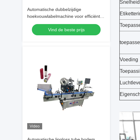
Snelheid
Automatische dubbelzijdige
Etikette
hoekvouwlabelmachine voor efficiënte
etikettering
Toepasse
Vind de beste prijs
toepassel
Voeding
Toepass
Luchtlev
Eigensc
Video
Automatische lipgloss tube bodem