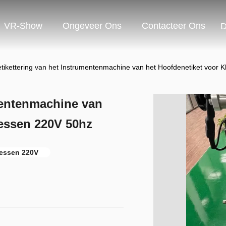
VR-Show
Ongeveer Ons
Contacteer Ons
D
etikettering van het Instrumentenmachine van het Hoofdenetiket voor 
umentenmachine van
lessen 220V 50hz
lessen 220V