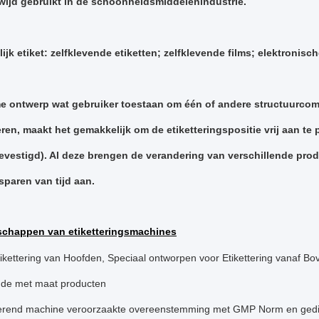
wijd gebruikt in de schoonheidsmiddelenindustrie.
ijk etiket: zelfklevende etiketten; zelfklevende films; elektronis
e ontwerp wat gebruiker toestaan om één of andere structuurco
teren, maakt het gemakkelijk om de etiketteringspositie vrij aan t
vestigd). Al deze brengen de verandering van verschillende pro
sparen van tijd aan.
schappen van etiketteringsmachines
tikettering van Hoofden, Speciaal ontworpen voor Etikettering vanaf B
ende met maat producten
terend machine veroorzaakte overeenstemming met GMP Norm en ged