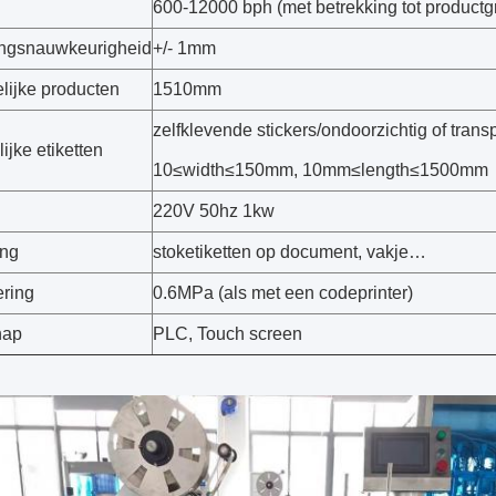
600-12000 bph (met betrekking tot productgr
ringsnauwkeurigheid
+/- 1mm
lijke producten
1510mm
zelfklevende stickers/ondoorzichtig of trans
ijke etiketten
10≤width≤150mm, 10mm≤length≤1500mm
220V 50hz 1kw
ing
stoketiketten op document, vakje…
ering
0.6MPa (als met een codeprinter)
hap
PLC, Touch screen