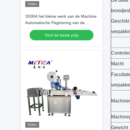
De dikte
Video
broodjesf
SS304 het kleine werk van de Machine
Geschikt
Automatische Paginering van de
Zakverpakking onafhankelijk
verpakki
Vind de beste prijs
Controle
Macht
Facultati
verpakk
Machinem
Machineg
Video
Gewicht