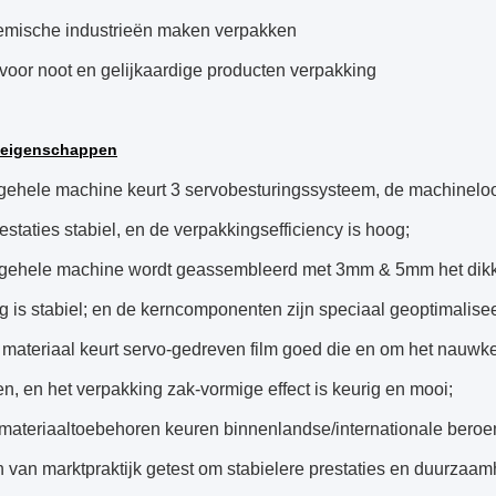
emische industrieën maken verpakken
voor noot en gelijkaardige producten verpakking
eigenschappen
gehele machine keurt 3 servobesturingssysteem, de machineloo
restaties stabiel, en de verpakkingsefficiency is hoog;
 gehele machine wordt geassembleerd met 3mm & 5mm het dikke m
ng is stabiel; en de kerncomponenten zijn speciaal geoptimalise
 materiaal keurt servo-gedreven film goed die en om het nauwkeu
n, en het verpakking zak-vormige effect is keurig en mooi;
 materiaaltoebehoren keuren binnenlandse/internationale ber
n van marktpraktijk getest om stabielere prestaties en duurzaam