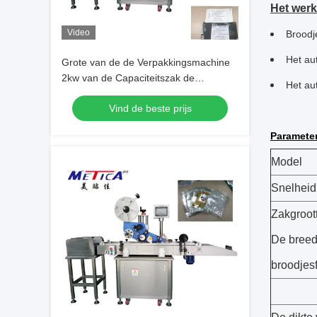
Het wer
Video
Broodj
Het au
Grote van de de Verpakkingsmachine
2kw van de Capaciteitszak de
Het au
Zaksticker Etikettering
Vind de beste prijs
Parameter
Model
Snelheid
Zakgroot
De breed
broodjesf