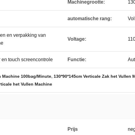
Machinegrootte:
13
automatische rang:
Vol
len en verpakking van
Voltage:
110
ne
 en touch screencontrole
Functie:
Aut
,
en Machine 100bag/Minute
130*90*145cm Verticale Zak het Vullen 
ticale het Vullen Machine
Prijs
neg