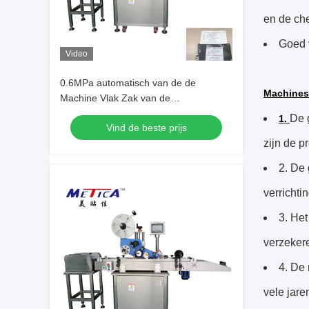
en de ch
Goed 
Video
0.6MPa automatisch van de de
Machines
Machine Vlak Zak van de
Zakverpakking het Etiketinstrument
De 
1.
Vind de beste prijs
zijn de p
2. De
verrichti
3. Het
verzekere
4. De
vele jare