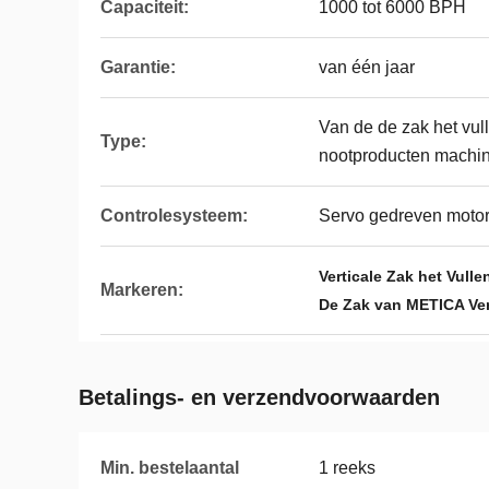
Capaciteit:
1000 tot 6000 BPH
Garantie:
van één jaar
Van de de zak het vul
Type:
nootproducten machi
Controlesysteem:
Servo gedreven motor
Verticale Zak het Vull
Markeren:
De Zak van METICA Ver
Betalings- en verzendvoorwaarden
Min. bestelaantal
1 reeks