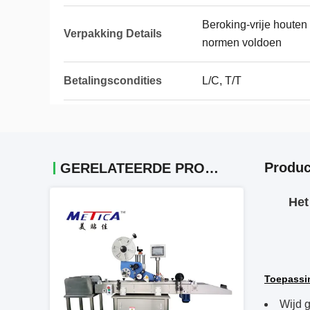
Beroking-vrije houten
Verpakking Details
normen voldoen
Betalingscondities
L/C, T/T
Produc
GERELATEERDE PRODUCTEN
Het
Toepassi
Wijd g