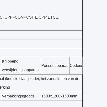
+PVC, OPP+COMPOSITE CPP ETC….
Knippend
r
Ponsenapparaat
Codeur
verwijderingsapparaat
 (koolstofstaal) kader, het zandstralen van de
erking
Verpakkingsgrootte
1500x1200x1600mm