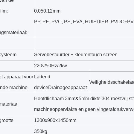
 van de
ilm:
0.050.12mm
PP, PE, PVC, PS, EVA, HUISDIER, PVDC
ngsmateriaal:
systeem
Servobestuurder + kleurentouch screen
220v/50Hz/2kw
ef apparaat voor
Ladend
Veiligheidsschakelaa
ende machine
deviceDrainageapparaat
Hoofdlichaam 3mm&5mm dikte 304 roestvrij staal
ateriaal
machineoppervlakte en geen vingerafdrukverw
rootte
1300x900x1450mm
350kg