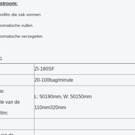
kstroom:
esfilm die zak vormen
tomatische vullen
tomatische verzegelen
:
Zl-180SF
20-100bag/minute
te:
L: 50190mm, W: 50150mm
te van de
110mm320mm
ilm: