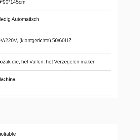
0*90*145cm
ledig Automatisch
V/220V, (klantgerichte) 50/60HZ
ozak die, het Vullen, het Verzegelen maken
,
Machine
otiable