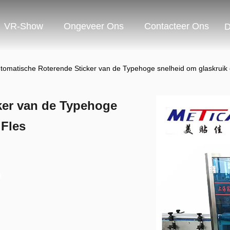
VR-Show
Ongeveer Ons
Contacteer Ons
D
tomatische Roterende Sticker van de Typehoge snelheid om glaskruik e
ker van de Typehoge
 Fles