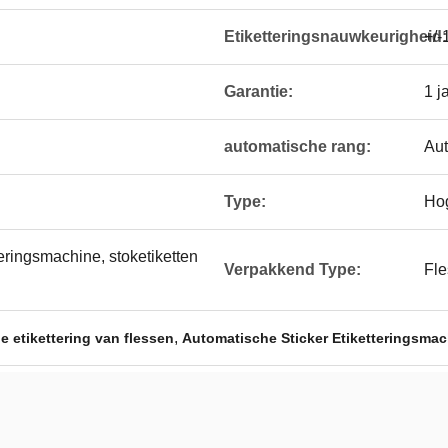
Etiketteringsnauwkeurigheid:
+/
Garantie:
1 j
automatische rang:
Aut
Type:
Hog
teringsmachine, stoketiketten
Verpakkend Type:
Fle
,
 etikettering van flessen
Automatische Sticker Etiketteringsma