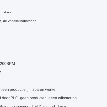
e maken
n, de voedselindustrieën…
an 200BPM
m
t een productielijn, sparen werken
d door PLC, geen producten, geen etikettering
nikadelen ingevoerd uit Duitsland, Japan,