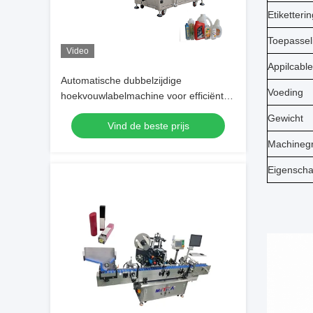
Etiketteri
Toepasseli
Video
Appilcable
Automatische dubbelzijdige
Voeding
hoekvouwlabelmachine voor efficiënte
etikettering
Gewicht
Vind de beste prijs
Machinegr
Eigensch