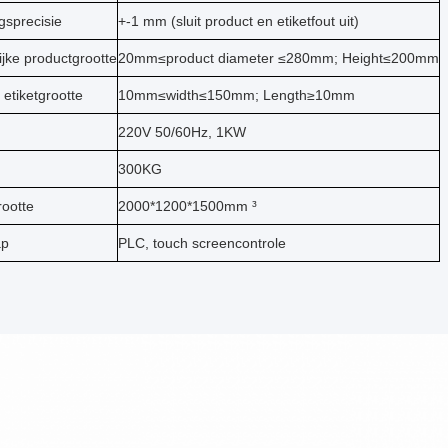
ngsprecisie
+-1 mm (sluit product en etiketfout uit)
jke productgrootte
20mm≤product diameter ≤280mm; Height≤200mm
 etiketgrootte
10mm≤width≤150mm; Length≥10mm
220V 50/60Hz, 1KW
300KG
ootte
2000*1200*1500mm ³
ap
PLC, touch screencontrole