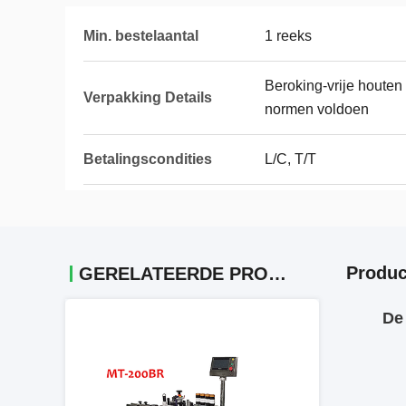
Min. bestelaantal
1 reeks
Beroking-vrije houten
Verpakking Details
normen voldoen
Betalingscondities
L/C, T/T
Produc
GERELATEERDE PRODUCTEN
De