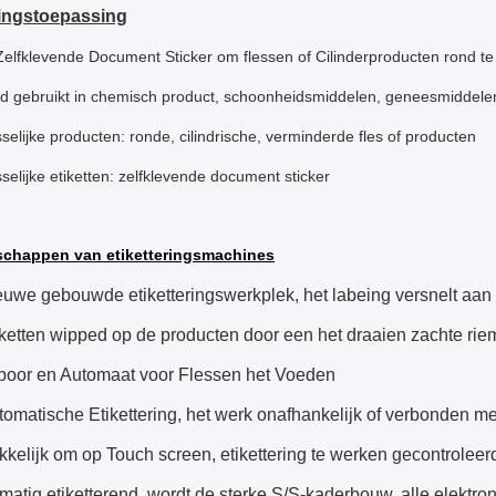
ringstoepassing
 Zelfklevende Document Sticker om flessen of Cilinderproducten rond t
ijd gebruikt in chemisch product, schoonheidsmiddelen, geneesmiddele
selijke producten: ronde, cilindrische, verminderde fles of producten
selijke etiketten: zelfklevende document sticker
schappen van etiketteringsmachines
euwe gebouwde etiketteringswerkplek, het labeing versnelt a
ketten wipped op de producten door een het draaien zachte rie
poor en Automaat voor Flessen het Voeden
omatische Etikettering, het werk onafhankelijk of verbonden me
elijk om op Touch screen, etikettering te werken gecontroleer
atig etiketterend, wordt de sterke S/S-kaderbouw, alle elektro