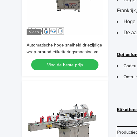
Frankrijk
Hoge 
Video
De aa
Automatische hoge snelheid driezijdige
wrap-around etiketteringsmachine voor
Optiesfun
efficiënte etikettering
Vind de beste prijs
Codeur
Ontrui
Etiketter
Productiec