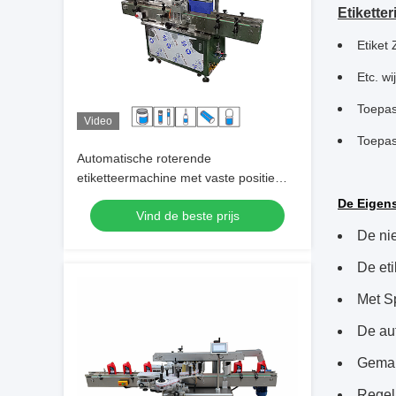
Etikette
Etiket
Etc. w
Toepas
Video
Toepas
Automatische roterende
etiketteermachine met vaste positie
voor ronde containers
De Eigen
Vind de beste prijs
De ni
De eti
Met S
De aut
Gemakk
Regelm