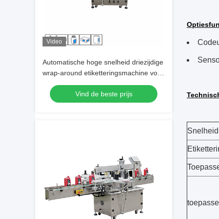
Optiesfun
Video
Codeur
Senso
Automatische hoge snelheid driezijdige
wrap-around etiketteringsmachine voor
efficiënte etikettering
Vind de beste prijs
Technisc
Snelheid
Etikette
Toepasse
toepassel