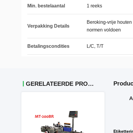
Min. bestelaantal
1 reeks
Beroking-vrije houten
Verpakking Details
normen voldoen
Betalingscondities
L/C, T/T
Produc
GERELATEERDE PRODUCTEN
A
Etiketter