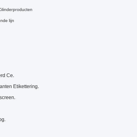
Cilinderproducten
nde lijn
rd Ce.
nten Etikettering.
screen.
og.