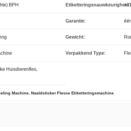
chte) BPH
Etiketteringsnauwkeurigheid:
+/
Garantie:
één
ring
Gewicht:
Ro
achine
Verpakkend Type:
Fle
ke Huisdierenfles,
,
beling Machine
Naaldsticker Flesse Etiketteringsmachine