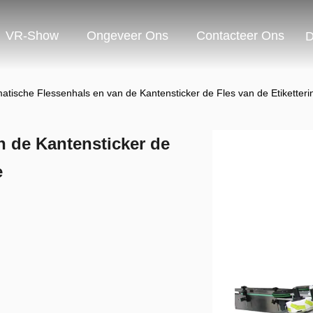
VR-Show
Ongeveer Ons
Contacteer Ons
D
atische Flessenhals en van de Kantensticker de Fles van de Etiketter
n de Kantensticker de
e