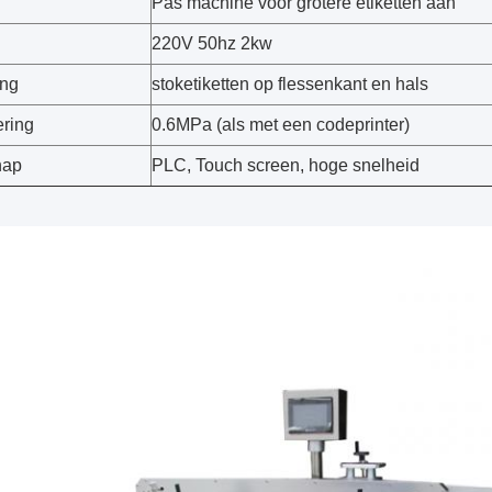
Pas machine voor grotere etiketten aan
220V 50hz 2kw
ing
stoketiketten op flessenkant en hals
ering
0.6MPa (als met een codeprinter)
hap
PLC, Touch screen, hoge snelheid