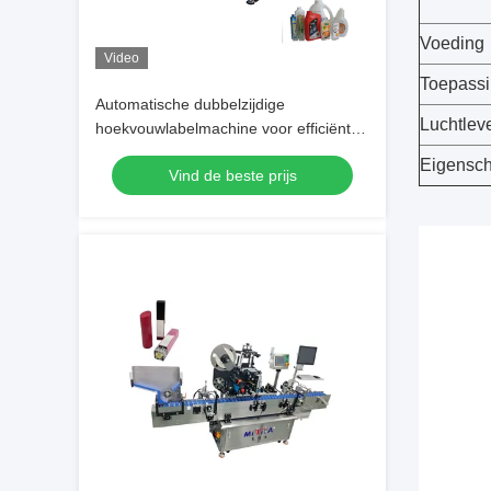
Voeding
Video
Toepass
Automatische dubbelzijdige
Luchtlev
hoekvouwlabelmachine voor efficiënte
etikettering
Eigensc
Vind de beste prijs