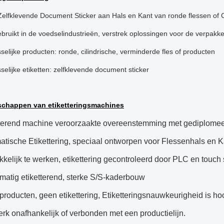
 Zelfklevende Document Sticker aan Hals en Kant van ronde flessen of 
ebruikt in de voedselindustrieën, verstrek oplossingen voor de verpakke
selijke producten: ronde, cilindrische, verminderde fles of producten
selijke etiketten: zelfklevende document sticker
schappen van etiketteringsmachines
tterend machine veroorzaakte overeenstemming met gediplomee
tische Etikettering, speciaal ontworpen voor Flessenhals en Ka
elijk te werken, etikettering gecontroleerd door PLC en touch 
matig etiketterend, sterke S/S-kaderbouw
roducten, geen etikettering, Etiketteringsnauwkeurigheid is ho
rk onafhankelijk of verbonden met een productielijn.